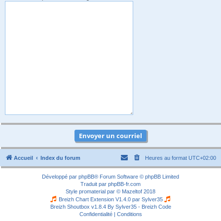
Accueil
Index du forum
Heures au format
UTC+02:00
Développé par
phpBB
® Forum Software © phpBB Limited
Traduit par
phpBB-fr.com
Style
promaterial
par ©
Mazeltof
2018
Breizh Chart Extension V1.4.0 par
Sylver35
Breizh Shoutbox v1.8.4
By Sylver35 - Breizh Code
Confidentialité
|
Conditions