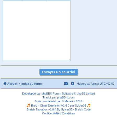
Accueil
Index du forum
Heures au format
UTC+02:00
Développé par
phpBB
® Forum Software © phpBB Limited
Traduit par
phpBB-fr.com
Style
promaterial
par ©
Mazeltof
2018
Breizh Chart Extension V1.4.0 par
Sylver35
Breizh Shoutbox v1.8.4
By Sylver35 - Breizh Code
Confidentialité
|
Conditions