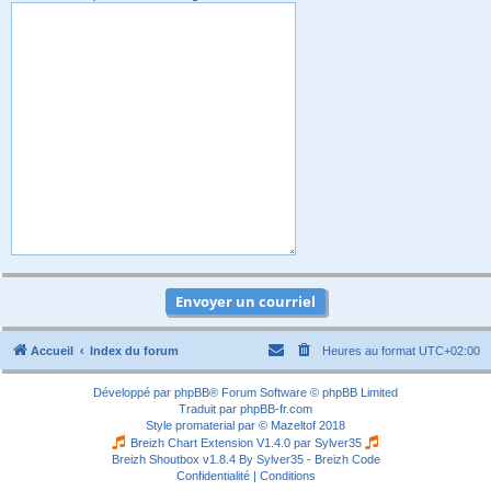
Accueil
Index du forum
Heures au format
UTC+02:00
Développé par
phpBB
® Forum Software © phpBB Limited
Traduit par
phpBB-fr.com
Style
promaterial
par ©
Mazeltof
2018
Breizh Chart Extension V1.4.0 par
Sylver35
Breizh Shoutbox v1.8.4
By Sylver35 - Breizh Code
Confidentialité
|
Conditions