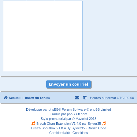
Accueil
Index du forum
Heures au format
UTC+02:00
Développé par
phpBB
® Forum Software © phpBB Limited
Traduit par
phpBB-fr.com
Style
promaterial
par ©
Mazeltof
2018
Breizh Chart Extension V1.4.0 par
Sylver35
Breizh Shoutbox v1.8.4
By Sylver35 - Breizh Code
Confidentialité
|
Conditions