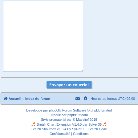
Accueil
Index du forum
Heures au format
UTC+02:00
Développé par
phpBB
® Forum Software © phpBB Limited
Traduit par
phpBB-fr.com
Style
promaterial
par ©
Mazeltof
2018
Breizh Chart Extension V1.4.0 par
Sylver35
Breizh Shoutbox v1.8.4
By Sylver35 - Breizh Code
Confidentialité
|
Conditions