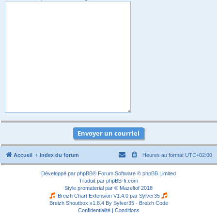
Accueil
Index du forum
Heures au format
UTC+02:00
Développé par
phpBB
® Forum Software © phpBB Limited
Traduit par
phpBB-fr.com
Style
promaterial
par ©
Mazeltof
2018
Breizh Chart Extension V1.4.0 par
Sylver35
Breizh Shoutbox v1.8.4
By Sylver35 - Breizh Code
Confidentialité
|
Conditions