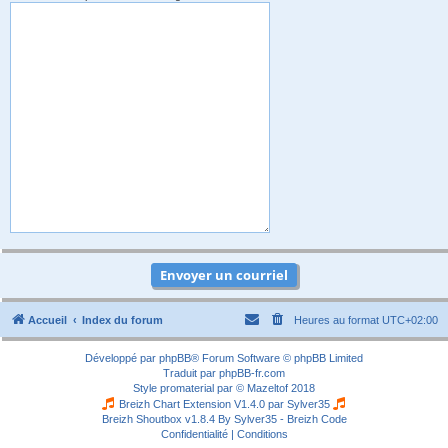
Accueil
Index du forum
Heures au format
UTC+02:00
Développé par
phpBB
® Forum Software © phpBB Limited
Traduit par
phpBB-fr.com
Style
promaterial
par ©
Mazeltof
2018
Breizh Chart Extension V1.4.0 par
Sylver35
Breizh Shoutbox v1.8.4
By Sylver35 - Breizh Code
Confidentialité
|
Conditions