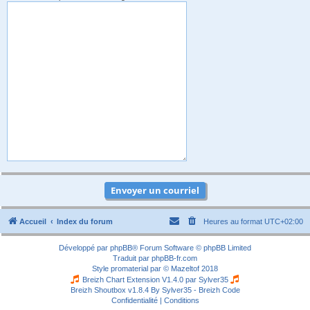
Accueil
Index du forum
Heures au format
UTC+02:00
Développé par
phpBB
® Forum Software © phpBB Limited
Traduit par
phpBB-fr.com
Style
promaterial
par ©
Mazeltof
2018
Breizh Chart Extension V1.4.0 par
Sylver35
Breizh Shoutbox v1.8.4
By Sylver35 - Breizh Code
Confidentialité
|
Conditions