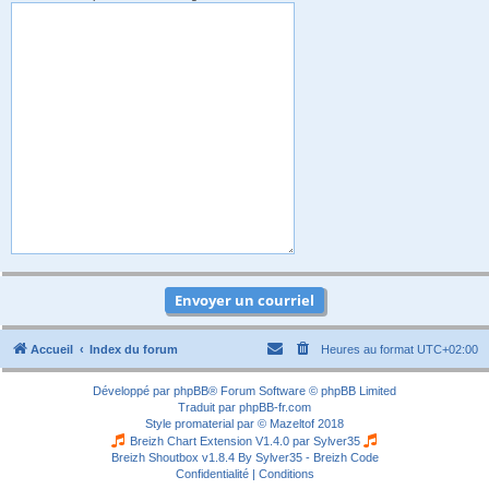
Accueil
Index du forum
Heures au format
UTC+02:00
Développé par
phpBB
® Forum Software © phpBB Limited
Traduit par
phpBB-fr.com
Style
promaterial
par ©
Mazeltof
2018
Breizh Chart Extension V1.4.0 par
Sylver35
Breizh Shoutbox v1.8.4
By Sylver35 - Breizh Code
Confidentialité
|
Conditions