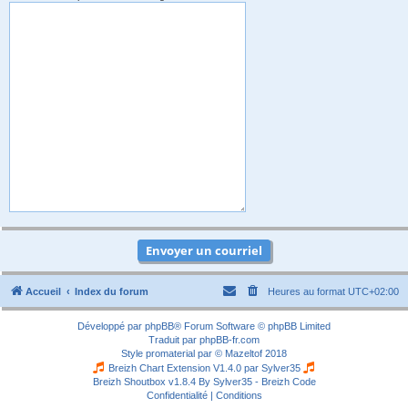
Accueil
Index du forum
Heures au format
UTC+02:00
Développé par
phpBB
® Forum Software © phpBB Limited
Traduit par
phpBB-fr.com
Style
promaterial
par ©
Mazeltof
2018
Breizh Chart Extension V1.4.0 par
Sylver35
Breizh Shoutbox v1.8.4
By Sylver35 - Breizh Code
Confidentialité
|
Conditions