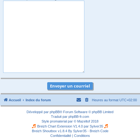
Accueil
Index du forum
Heures au format
UTC+02:00
Développé par
phpBB
® Forum Software © phpBB Limited
Traduit par
phpBB-fr.com
Style
promaterial
par ©
Mazeltof
2018
Breizh Chart Extension V1.4.0 par
Sylver35
Breizh Shoutbox v1.8.4
By Sylver35 - Breizh Code
Confidentialité
|
Conditions