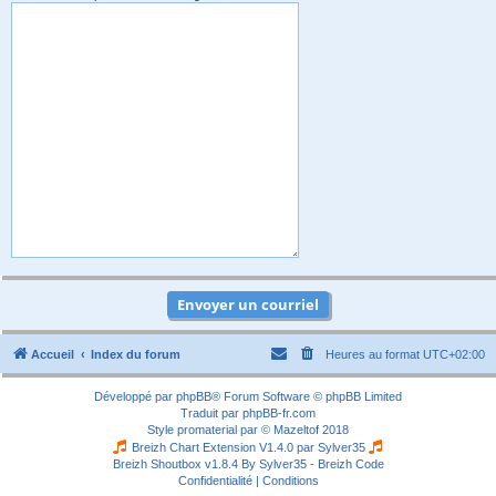
Accueil
Index du forum
Heures au format
UTC+02:00
Développé par
phpBB
® Forum Software © phpBB Limited
Traduit par
phpBB-fr.com
Style
promaterial
par ©
Mazeltof
2018
Breizh Chart Extension V1.4.0 par
Sylver35
Breizh Shoutbox v1.8.4
By Sylver35 - Breizh Code
Confidentialité
|
Conditions