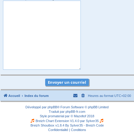
Accueil
Index du forum
Heures au format
UTC+02:00
Développé par
phpBB
® Forum Software © phpBB Limited
Traduit par
phpBB-fr.com
Style
promaterial
par ©
Mazeltof
2018
Breizh Chart Extension V1.4.0 par
Sylver35
Breizh Shoutbox v1.8.4
By Sylver35 - Breizh Code
Confidentialité
|
Conditions