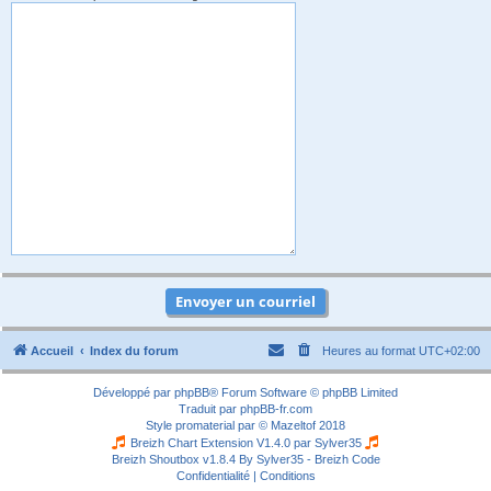
Accueil
Index du forum
Heures au format
UTC+02:00
Développé par
phpBB
® Forum Software © phpBB Limited
Traduit par
phpBB-fr.com
Style
promaterial
par ©
Mazeltof
2018
Breizh Chart Extension V1.4.0 par
Sylver35
Breizh Shoutbox v1.8.4
By Sylver35 - Breizh Code
Confidentialité
|
Conditions