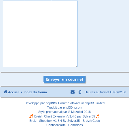
Accueil
Index du forum
Heures au format
UTC+02:00
Développé par
phpBB
® Forum Software © phpBB Limited
Traduit par
phpBB-fr.com
Style
promaterial
par ©
Mazeltof
2018
Breizh Chart Extension V1.4.0 par
Sylver35
Breizh Shoutbox v1.8.4
By Sylver35 - Breizh Code
Confidentialité
|
Conditions