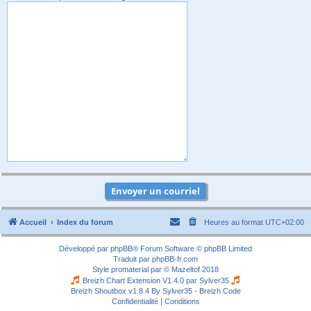
Accueil
Index du forum
Heures au format
UTC+02:00
Développé par
phpBB
® Forum Software © phpBB Limited
Traduit par
phpBB-fr.com
Style
promaterial
par ©
Mazeltof
2018
Breizh Chart Extension V1.4.0 par
Sylver35
Breizh Shoutbox v1.8.4
By Sylver35 - Breizh Code
Confidentialité
|
Conditions