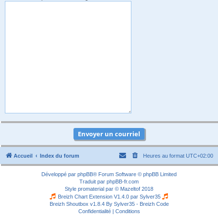
Accueil
Index du forum
Heures au format
UTC+02:00
Développé par
phpBB
® Forum Software © phpBB Limited
Traduit par
phpBB-fr.com
Style
promaterial
par ©
Mazeltof
2018
Breizh Chart Extension V1.4.0 par
Sylver35
Breizh Shoutbox v1.8.4
By Sylver35 - Breizh Code
Confidentialité
|
Conditions