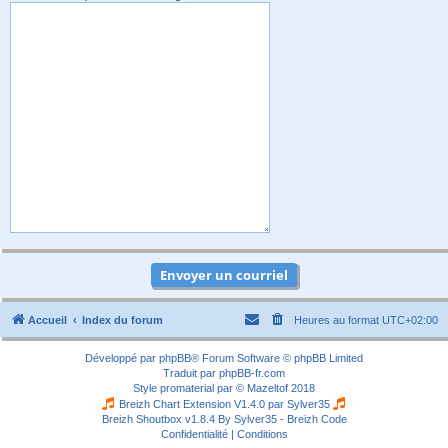
Accueil
Index du forum
Heures au format
UTC+02:00
Développé par
phpBB
® Forum Software © phpBB Limited
Traduit par
phpBB-fr.com
Style
promaterial
par ©
Mazeltof
2018
Breizh Chart Extension V1.4.0 par
Sylver35
Breizh Shoutbox v1.8.4
By Sylver35 - Breizh Code
Confidentialité
|
Conditions