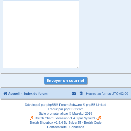
Accueil
Index du forum
Heures au format
UTC+02:00
Développé par
phpBB
® Forum Software © phpBB Limited
Traduit par
phpBB-fr.com
Style
promaterial
par ©
Mazeltof
2018
Breizh Chart Extension V1.4.0 par
Sylver35
Breizh Shoutbox v1.8.4
By Sylver35 - Breizh Code
Confidentialité
|
Conditions