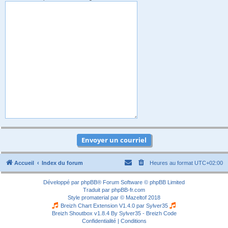
Accueil
Index du forum
Heures au format
UTC+02:00
Développé par
phpBB
® Forum Software © phpBB Limited
Traduit par
phpBB-fr.com
Style
promaterial
par ©
Mazeltof
2018
Breizh Chart Extension V1.4.0 par
Sylver35
Breizh Shoutbox v1.8.4
By Sylver35 - Breizh Code
Confidentialité
|
Conditions