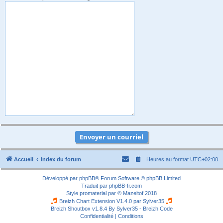
Accueil
Index du forum
Heures au format
UTC+02:00
Développé par
phpBB
® Forum Software © phpBB Limited
Traduit par
phpBB-fr.com
Style
promaterial
par ©
Mazeltof
2018
Breizh Chart Extension V1.4.0 par
Sylver35
Breizh Shoutbox v1.8.4
By Sylver35 - Breizh Code
Confidentialité
|
Conditions