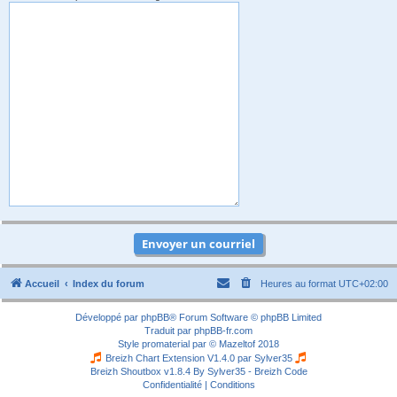
Accueil
Index du forum
Heures au format
UTC+02:00
Développé par
phpBB
® Forum Software © phpBB Limited
Traduit par
phpBB-fr.com
Style
promaterial
par ©
Mazeltof
2018
Breizh Chart Extension V1.4.0 par
Sylver35
Breizh Shoutbox v1.8.4
By Sylver35 - Breizh Code
Confidentialité
|
Conditions