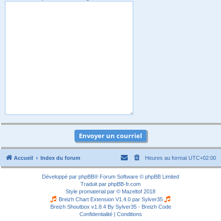
Accueil
Index du forum
Heures au format
UTC+02:00
Développé par
phpBB
® Forum Software © phpBB Limited
Traduit par
phpBB-fr.com
Style
promaterial
par ©
Mazeltof
2018
Breizh Chart Extension V1.4.0 par
Sylver35
Breizh Shoutbox v1.8.4
By Sylver35 - Breizh Code
Confidentialité
|
Conditions