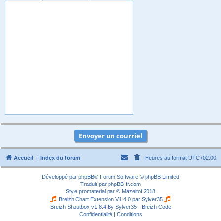
Accueil
Index du forum
Heures au format
UTC+02:00
Développé par
phpBB
® Forum Software © phpBB Limited
Traduit par
phpBB-fr.com
Style
promaterial
par ©
Mazeltof
2018
Breizh Chart Extension V1.4.0 par
Sylver35
Breizh Shoutbox v1.8.4
By Sylver35 - Breizh Code
Confidentialité
|
Conditions