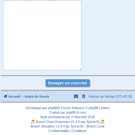
Accueil
Index du forum
Heures au format
UTC+02:00
Développé par
phpBB
® Forum Software © phpBB Limited
Traduit par
phpBB-fr.com
Style
promaterial
par ©
Mazeltof
2018
Breizh Chart Extension V1.4.0 par
Sylver35
Breizh Shoutbox v1.8.4
By Sylver35 - Breizh Code
Confidentialité
|
Conditions