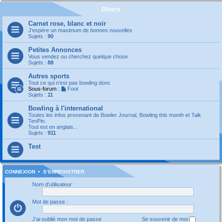
Divers
Carnet rose, blanc et noir
J'espère un maximum de bonnes nouvelles
Sujets :
90
Petites Annonces
Vous vendez ou cherchez quelque chose
Sujets :
88
Autres sports
Tout ce qui n'est pas bowling donc
Sous-forum :
Foot
Sujets :
11
Bowling à l'international
Toutes les infos provenant de Bowler Journal, Bowling this month et Talk
TenPin.
Tout est en anglais...
Sujets :
911
Test
CONNEXION
•
S’ENREGISTRER
Nom d’utilisateur :
Mot de passe :
J’ai oublié mon mot de passe
Se souvenir de moi