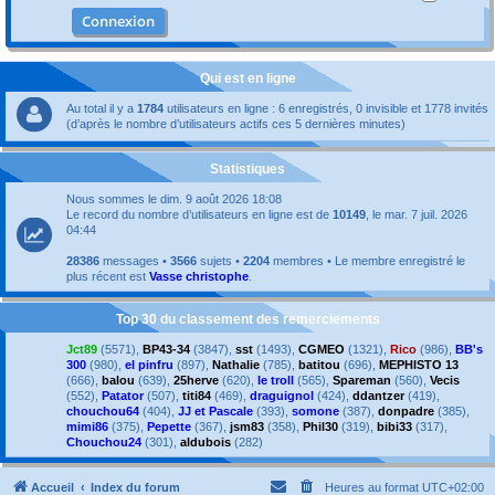
Qui est en ligne
Au total il y a
1784
utilisateurs en ligne : 6 enregistrés, 0 invisible et 1778 invités
(d’après le nombre d’utilisateurs actifs ces 5 dernières minutes)
Statistiques
Nous sommes le dim. 9 août 2026 18:08
Le record du nombre d’utilisateurs en ligne est de
10149
, le mar. 7 juil. 2026
04:44
28386
messages •
3566
sujets •
2204
membres • Le membre enregistré le
plus récent est
Vasse christophe
.
Top 30 du classement des remerciements
Jct89
(5571),
BP43-34
(3847),
sst
(1493),
CGMEO
(1321),
Rico
(986),
BB's
300
(980),
el pinfru
(897),
Nathalie
(785),
batitou
(696),
MEPHISTO 13
(666),
balou
(639),
25herve
(620),
le troll
(565),
Spareman
(560),
Vecis
(552),
Patator
(507),
titi84
(469),
draguignol
(424),
ddantzer
(419),
chouchou64
(404),
JJ et Pascale
(393),
somone
(387),
donpadre
(385),
mimi86
(375),
Pepette
(367),
jsm83
(358),
Phil30
(319),
bibi33
(317),
Chouchou24
(301),
aldubois
(282)
Accueil
Index du forum
Heures au format
UTC+02:00