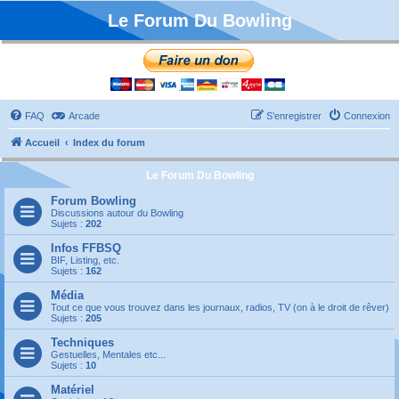
Le Forum Du Bowling
FAQ
Arcade
S’enregistrer
Connexion
Accueil
Index du forum
Le Forum Du Bowling
Forum Bowling
Discussions autour du Bowling
Sujets :
202
Infos FFBSQ
BIF, Listing, etc.
Sujets :
162
Média
Tout ce que vous trouvez dans les journaux, radios, TV (on à le droit de rêver)
Sujets :
205
Techniques
Gestuelles, Mentales etc...
Sujets :
10
Matériel