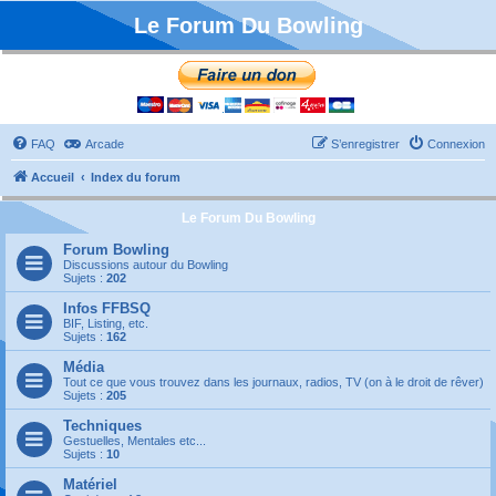
Le Forum Du Bowling
FAQ
Arcade
S’enregistrer
Connexion
Accueil
Index du forum
Le Forum Du Bowling
Forum Bowling
Discussions autour du Bowling
Sujets :
202
Infos FFBSQ
BIF, Listing, etc.
Sujets :
162
Média
Tout ce que vous trouvez dans les journaux, radios, TV (on à le droit de rêver)
Sujets :
205
Techniques
Gestuelles, Mentales etc...
Sujets :
10
Matériel