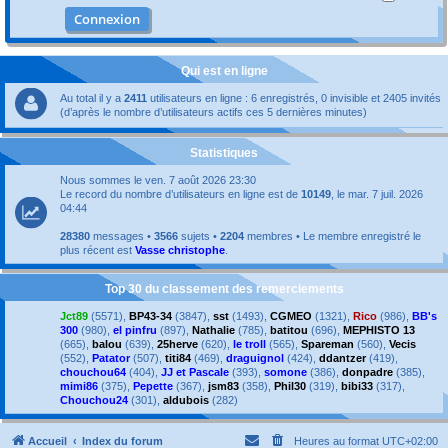
Qui est en ligne
Au total il y a
2411
utilisateurs en ligne : 6 enregistrés, 0 invisible et 2405 invités
(d’après le nombre d’utilisateurs actifs ces 5 dernières minutes)
Statistiques
Nous sommes le ven. 7 août 2026 23:30
Le record du nombre d’utilisateurs en ligne est de
10149
, le mar. 7 juil. 2026
04:44
28380
messages •
3566
sujets •
2204
membres • Le membre enregistré le
plus récent est
Vasse christophe
.
Top 30 du classement des remerciements
Jct89
(5571),
BP43-34
(3847),
sst
(1493),
CGMEO
(1321),
Rico
(986),
BB's
300
(980),
el pinfru
(897),
Nathalie
(785),
batitou
(696),
MEPHISTO 13
(665),
balou
(639),
25herve
(620),
le troll
(565),
Spareman
(560),
Vecis
(552),
Patator
(507),
titi84
(469),
draguignol
(424),
ddantzer
(419),
chouchou64
(404),
JJ et Pascale
(393),
somone
(386),
donpadre
(385),
mimi86
(375),
Pepette
(367),
jsm83
(358),
Phil30
(319),
bibi33
(317),
Chouchou24
(301),
aldubois
(282)
Accueil
Index du forum
Heures au format
UTC+02:00