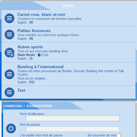
Divers
Carnet rose, blanc et noir
J'espère un maximum de bonnes nouvelles
Sujets :
90
Petites Annonces
Vous vendez ou cherchez quelque chose
Sujets :
88
Autres sports
Tout ce qui n'est pas bowling donc
Sous-forum :
Foot
Sujets :
11
Bowling à l'international
Toutes les infos provenant de Bowler Journal, Bowling this month et Talk
TenPin.
Tout est en anglais...
Sujets :
911
Test
CONNEXION
•
S’ENREGISTRER
Nom d’utilisateur :
Mot de passe :
J’ai oublié mon mot de passe
Se souvenir de moi