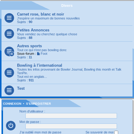
Divers
Carnet rose, blanc et noir
J'espère un maximum de bonnes nouvelles
Sujets :
90
Petites Annonces
Vous vendez ou cherchez quelque chose
Sujets :
88
Autres sports
Tout ce qui n'est pas bowling donc
Sous-forum :
Foot
Sujets :
11
Bowling à l'international
Toutes les infos provenant de Bowler Journal, Bowling this month et Talk
TenPin.
Tout est en anglais...
Sujets :
911
Test
CONNEXION
•
S’ENREGISTRER
Nom d’utilisateur :
Mot de passe :
J’ai oublié mon mot de passe
Se souvenir de moi