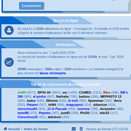
Qui est en ligne
Au total il y a
2158
utilisateurs en ligne : 3 enregistrés, 0 invisible et 2155 invités
(d’après le nombre d’utilisateurs actifs ces 5 dernières minutes)
Statistiques
Nous sommes le ven. 7 août 2026 23:54
Le record du nombre d’utilisateurs en ligne est de
10149
, le mar. 7 juil. 2026
04:44
28380
messages •
3566
sujets •
2204
membres • Le membre enregistré le
plus récent est
Vasse christophe
.
Top 30 du classement des remerciements
Jct89
(5571),
BP43-34
(3847),
sst
(1493),
CGMEO
(1321),
Rico
(986),
BB's
300
(980),
el pinfru
(897),
Nathalie
(785),
batitou
(696),
MEPHISTO 13
(665),
balou
(639),
25herve
(620),
le troll
(565),
Spareman
(560),
Vecis
(552),
Patator
(507),
titi84
(469),
draguignol
(424),
ddantzer
(419),
chouchou64
(404),
JJ et Pascale
(393),
somone
(386),
donpadre
(385),
mimi86
(375),
Pepette
(367),
jsm83
(358),
Phil30
(319),
bibi33
(317),
Chouchou24
(301),
aldubois
(282)
Accueil
Index du forum
Heures au format
UTC+02:00