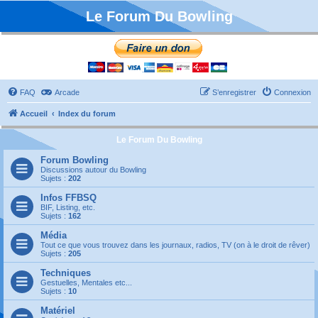
Le Forum Du Bowling
FAQ
Arcade
S’enregistrer
Connexion
Accueil
Index du forum
Le Forum Du Bowling
Forum Bowling
Discussions autour du Bowling
Sujets :
202
Infos FFBSQ
BIF, Listing, etc.
Sujets :
162
Média
Tout ce que vous trouvez dans les journaux, radios, TV (on à le droit de rêver)
Sujets :
205
Techniques
Gestuelles, Mentales etc...
Sujets :
10
Matériel