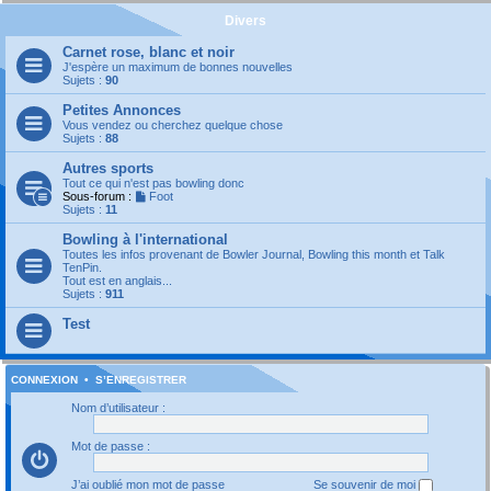
Divers
Carnet rose, blanc et noir
J'espère un maximum de bonnes nouvelles
Sujets :
90
Petites Annonces
Vous vendez ou cherchez quelque chose
Sujets :
88
Autres sports
Tout ce qui n'est pas bowling donc
Sous-forum :
Foot
Sujets :
11
Bowling à l'international
Toutes les infos provenant de Bowler Journal, Bowling this month et Talk
TenPin.
Tout est en anglais...
Sujets :
911
Test
CONNEXION
•
S’ENREGISTRER
Nom d’utilisateur :
Mot de passe :
J’ai oublié mon mot de passe
Se souvenir de moi