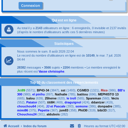
Qui est en ligne
Au total il y a
2143
utilisateurs en ligne : 6 enregistrés, 0 invisible et 2137 invités
(d’après le nombre d’utilisateurs actifs ces 5 dernières minutes)
Statistiques
Nous sommes le sam. 8 août 2026 22:04
Le record du nombre d’utilisateurs en ligne est de
10149
, le mar. 7 juil. 2026
04:44
28382
messages •
3566
sujets •
2204
membres • Le membre enregistré le
plus récent est
Vasse christophe
.
Top 30 du classement des remerciements
Jct89
(5571),
BP43-34
(3847),
sst
(1493),
CGMEO
(1321),
Rico
(986),
BB's
300
(980),
el pinfru
(897),
Nathalie
(785),
batitou
(696),
MEPHISTO 13
(665),
balou
(639),
25herve
(620),
le troll
(565),
Spareman
(560),
Vecis
(552),
Patator
(507),
titi84
(469),
draguignol
(424),
ddantzer
(419),
chouchou64
(404),
JJ et Pascale
(393),
somone
(386),
donpadre
(385),
mimi86
(375),
Pepette
(367),
jsm83
(358),
Phil30
(319),
bibi33
(317),
Chouchou24
(301),
aldubois
(282)
Accueil
Index du forum
Heures au format
UTC+02:00