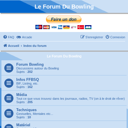
Le Forum Du Bowling
FAQ
Arcade
S’enregistrer
Connexion
Accueil
Index du forum
Le Forum Du Bowling
Forum Bowling
Discussions autour du Bowling
Sujets :
202
Infos FFBSQ
BIF, Listing, etc.
Sujets :
162
Média
Tout ce que vous trouvez dans les journaux, radios, TV (on à le droit de rêver)
Sujets :
205
Techniques
Gestuelles, Mentales etc...
Sujets :
10
Matériel