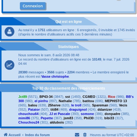
Qui est en ligne
Au total il y a
1751
utilisateurs en ligne : 6 enregistrés, 0 invisible et 1745 invités
(d’après le nombre d’utilisateurs actifs ces 5 dernières minutes)
Statistiques
Nous sommes le sam. 8 août 2026 08:48
Le record du nombre d’utilisateurs en ligne est de
10149
, le mar. 7 juil. 2026
04:44
28380
messages •
3566
sujets •
2204
membres • Le membre enregistré le
plus récent est
Vasse christophe
.
Top 30 du classement des remerciements
Jct89
(5571),
BP43-34
(3847),
sst
(1493),
CGMEO
(1321),
Rico
(986),
BB's
300
(980),
el pinfru
(897),
Nathalie
(785),
batitou
(696),
MEPHISTO 13
(665),
balou
(639),
25herve
(620),
le troll
(565),
Spareman
(560),
Vecis
(552),
Patator
(507),
titi84
(469),
draguignol
(424),
ddantzer
(419),
chouchou64
(404),
JJ et Pascale
(393),
somone
(386),
donpadre
(385),
mimi86
(375),
Pepette
(367),
jsm83
(358),
Phil30
(319),
bibi33
(317),
Chouchou24
(301),
aldubois
(282)
Accueil
Index du forum
Heures au format
UTC+02:00