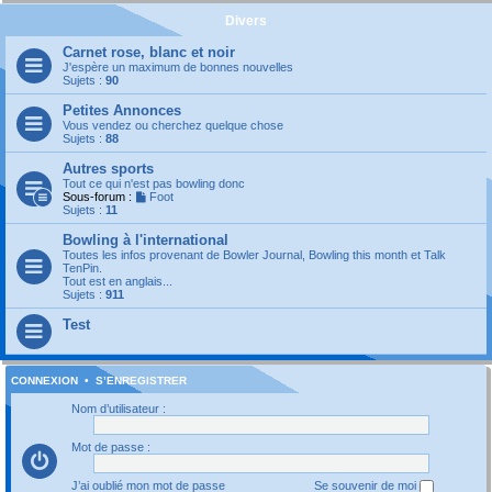
Divers
Carnet rose, blanc et noir
J'espère un maximum de bonnes nouvelles
Sujets :
90
Petites Annonces
Vous vendez ou cherchez quelque chose
Sujets :
88
Autres sports
Tout ce qui n'est pas bowling donc
Sous-forum :
Foot
Sujets :
11
Bowling à l'international
Toutes les infos provenant de Bowler Journal, Bowling this month et Talk
TenPin.
Tout est en anglais...
Sujets :
911
Test
CONNEXION
•
S’ENREGISTRER
Nom d’utilisateur :
Mot de passe :
J’ai oublié mon mot de passe
Se souvenir de moi