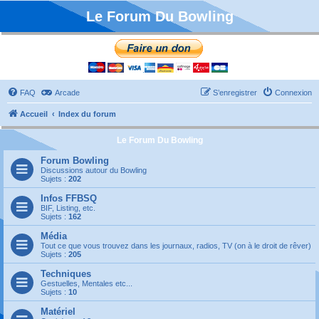
Le Forum Du Bowling
FAQ
Arcade
S’enregistrer
Connexion
Accueil
Index du forum
Le Forum Du Bowling
Forum Bowling
Discussions autour du Bowling
Sujets :
202
Infos FFBSQ
BIF, Listing, etc.
Sujets :
162
Média
Tout ce que vous trouvez dans les journaux, radios, TV (on à le droit de rêver)
Sujets :
205
Techniques
Gestuelles, Mentales etc...
Sujets :
10
Matériel