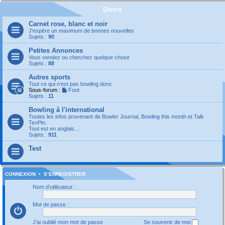
Divers
Carnet rose, blanc et noir
J'espère un maximum de bonnes nouvelles
Sujets :
90
Petites Annonces
Vous vendez ou cherchez quelque chose
Sujets :
88
Autres sports
Tout ce qui n'est pas bowling donc
Sous-forum :
Foot
Sujets :
11
Bowling à l'international
Toutes les infos provenant de Bowler Journal, Bowling this month et Talk
TenPin.
Tout est en anglais...
Sujets :
911
Test
CONNEXION
•
S’ENREGISTRER
Nom d’utilisateur :
Mot de passe :
J’ai oublié mon mot de passe
Se souvenir de moi