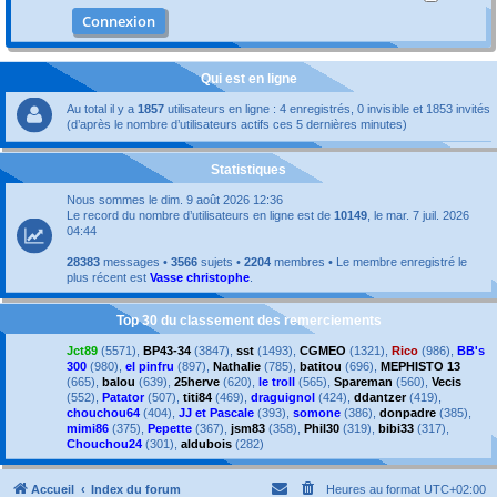
Qui est en ligne
Au total il y a
1857
utilisateurs en ligne : 4 enregistrés, 0 invisible et 1853 invités
(d’après le nombre d’utilisateurs actifs ces 5 dernières minutes)
Statistiques
Nous sommes le dim. 9 août 2026 12:36
Le record du nombre d’utilisateurs en ligne est de
10149
, le mar. 7 juil. 2026
04:44
28383
messages •
3566
sujets •
2204
membres • Le membre enregistré le
plus récent est
Vasse christophe
.
Top 30 du classement des remerciements
Jct89
(5571),
BP43-34
(3847),
sst
(1493),
CGMEO
(1321),
Rico
(986),
BB's
300
(980),
el pinfru
(897),
Nathalie
(785),
batitou
(696),
MEPHISTO 13
(665),
balou
(639),
25herve
(620),
le troll
(565),
Spareman
(560),
Vecis
(552),
Patator
(507),
titi84
(469),
draguignol
(424),
ddantzer
(419),
chouchou64
(404),
JJ et Pascale
(393),
somone
(386),
donpadre
(385),
mimi86
(375),
Pepette
(367),
jsm83
(358),
Phil30
(319),
bibi33
(317),
Chouchou24
(301),
aldubois
(282)
Accueil
Index du forum
Heures au format
UTC+02:00