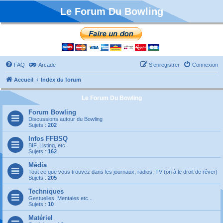
Le Forum Du Bowling
FAQ
Arcade
S’enregistrer
Connexion
Accueil
Index du forum
Le Forum Du Bowling
Forum Bowling
Discussions autour du Bowling
Sujets :
202
Infos FFBSQ
BIF, Listing, etc.
Sujets :
162
Média
Tout ce que vous trouvez dans les journaux, radios, TV (on à le droit de rêver)
Sujets :
205
Techniques
Gestuelles, Mentales etc...
Sujets :
10
Matériel