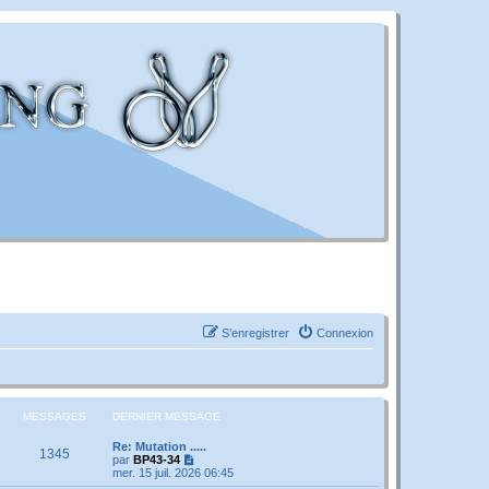
S’enregistrer
Connexion
MESSAGES
DERNIER MESSAGE
Re: Mutation .....
1345
V
par
BP43-34
o
mer. 15 juil. 2026 06:45
i