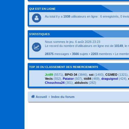
QUI EST EN LIGNE
Au total il y a
1938
utilisateurs en ligne : 6 enregistrés, 0 inv
STATISTIQUES
Nous sommes le jeu. 6 août 2026 23:23
Le record du nombre d’utilisateurs en ligne est de
10149
, le
28375
messages •
3566
sujets •
2203
membres • Le membre 
TOP 30 DU CLASSEMENT DES REMERCIEMENTS
Jct89
(5571),
BP43-34
(3846),
sst
(1493),
CGMEO
(1321)
Vecis
(552),
Patator
(507),
titi84
(469),
draguignol
(424),
Chouchou24
(301),
aldubois
(282)
Accueil
Index du forum