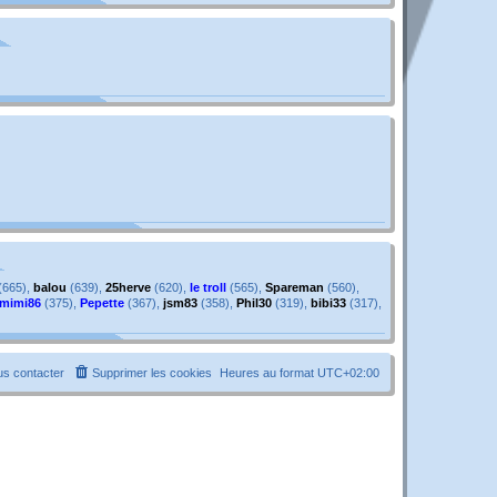
g
e
e
s
s
a
g
e
(665),
balou
(639),
25herve
(620),
le troll
(565),
Spareman
(560),
mimi86
(375),
Pepette
(367),
jsm83
(358),
Phil30
(319),
bibi33
(317),
s contacter
Supprimer les cookies
Heures au format
UTC+02:00