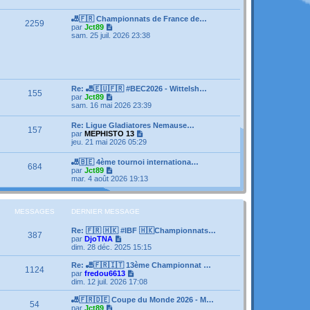
e
s
e
r
s
r
l
🎳🇫🇷 Championnats de France de…
a
m
2259
e
V
par
Jct89
g
e
d
o
sam. 25 juil. 2026 23:38
e
s
e
i
s
r
r
a
n
l
g
i
e
e
e
d
r
e
Re: 🎳🇪🇺🇫🇷 #BEC2026 - Wittelsh…
m
155
r
V
par
Jct89
e
n
o
sam. 16 mai 2026 23:39
s
i
i
s
e
r
a
Re: Ligue Gladiatores Nemause…
r
157
l
g
V
par
MEPHISTO 13
m
e
e
o
jeu. 21 mai 2026 05:29
e
d
i
s
e
r
s
🎳🇧🇪 4ème tournoi internationa…
r
684
l
a
V
par
Jct89
n
e
g
o
mar. 4 août 2026 19:13
i
d
e
i
e
e
r
r
r
l
m
n
e
MESSAGES
DERNIER MESSAGE
e
i
d
s
e
e
s
Re: 🇫🇷 🇭🇰 #IBF 🇭🇰Championnats…
r
387
r
a
V
par
DjoTNA
m
n
g
o
dim. 28 déc. 2025 15:15
e
i
e
i
s
e
r
Re: 🎳🇫🇷🇮🇹 13ème Championnat …
s
1124
r
l
V
par
fredou6613
a
m
e
o
dim. 12 juil. 2026 17:08
g
e
d
i
e
s
e
r
🎳🇫🇷🇩🇪 Coupe du Monde 2026 - M…
s
54
r
l
V
par
Jct89