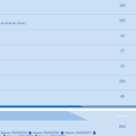
162
205
le droit de rêver)
10
27
10
291
49
SUJETS
842
Saison 2024/2025
,
Saison 2025/2026
,
Saison 2026/2027
,