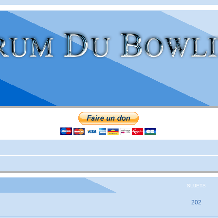
SUJETS
202