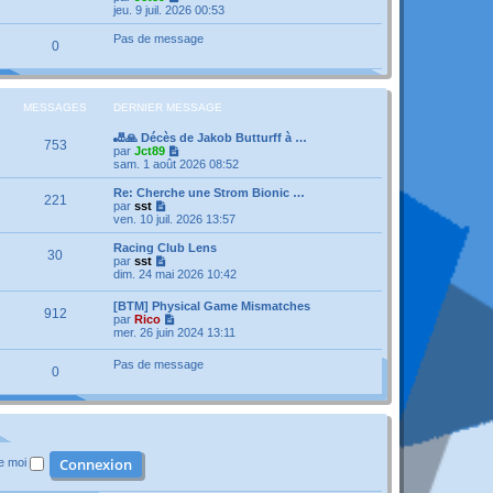
a
n
e
o
jeu. 9 juil. 2026 00:53
g
i
d
i
e
e
e
r
Pas de message
r
0
r
l
m
n
e
e
i
d
s
e
e
s
r
r
MESSAGES
DERNIER MESSAGE
a
m
n
g
e
i
e
🎳🙏 Décès de Jakob Butturff à …
s
e
753
V
par
Jct89
s
r
o
sam. 1 août 2026 08:52
a
m
i
g
e
r
e
Re: Cherche une Strom Bionic …
s
221
l
V
par
sst
s
e
o
ven. 10 juil. 2026 13:57
a
d
i
g
e
r
e
Racing Club Lens
30
r
l
V
par
sst
n
e
o
dim. 24 mai 2026 10:42
i
d
i
e
e
r
[BTM] Physical Game Mismatches
r
r
912
l
V
par
Rico
m
n
e
o
mer. 26 juin 2024 13:11
e
i
d
i
s
e
e
r
s
r
Pas de message
r
0
l
a
m
n
e
g
e
i
d
e
s
e
e
s
r
r
a
m
n
g
e
i
e
s
de moi
e
s
r
a
m