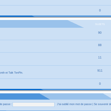
0
SUJETS
90
88
11
911
onth et Talk TenPin.
0
de passe :
J’ai oublié mon mot de passe
|
Se souvenir 