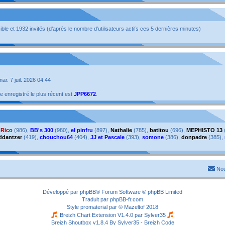
isible et 1932 invités (d’après le nombre d’utilisateurs actifs ces 5 dernières minutes)
 mar. 7 juil. 2026 04:44
enregistré le plus récent est
JPP6672
.
,
Rico
(986),
BB's 300
(980),
el pinfru
(897),
Nathalie
(785),
batitou
(696),
MEPHISTO 13
ddantzer
(419),
chouchou64
(404),
JJ et Pascale
(393),
somone
(386),
donpadre
(385),
Nou
Développé par
phpBB
® Forum Software © phpBB Limited
Traduit par
phpBB-fr.com
Style
promaterial
par ©
Mazeltof
2018
Breizh Chart Extension V1.4.0 par
Sylver35
Breizh Shoutbox v1.8.4
By Sylver35 - Breizh Code