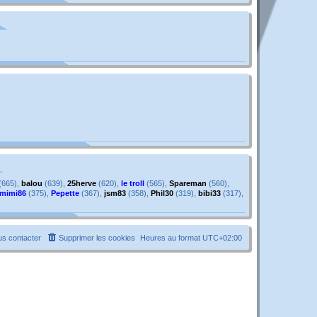
g
e
e
s
s
a
g
e
(665),
balou
(639),
25herve
(620),
le troll
(565),
Spareman
(560),
mimi86
(375),
Pepette
(367),
jsm83
(358),
Phil30
(319),
bibi33
(317),
s contacter
Supprimer les cookies
Heures au format
UTC+02:00