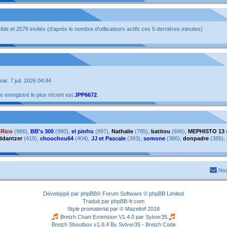
isible et 2578 invités (d’après le nombre d’utilisateurs actifs ces 5 dernières minutes)
 mar. 7 juil. 2026 04:44
enregistré le plus récent est
JPP6672
.
,
Rico
(986),
BB's 300
(980),
el pinfru
(897),
Nathalie
(785),
batitou
(696),
MEPHISTO 13
ddantzer
(419),
chouchou64
(404),
JJ et Pascale
(393),
somone
(386),
donpadre
(385),
Nou
Développé par
phpBB
® Forum Software © phpBB Limited
Traduit par
phpBB-fr.com
Style
promaterial
par ©
Mazeltof
2018
Breizh Chart Extension V1.4.0 par
Sylver35
Breizh Shoutbox v1.8.4
By Sylver35 - Breizh Code