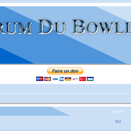
SUJETS
202