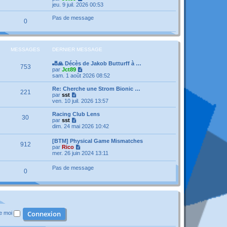
a
n
e
o
jeu. 9 juil. 2026 00:53
g
i
d
i
e
e
e
r
Pas de message
r
0
r
l
m
n
e
e
i
d
s
e
e
s
r
r
MESSAGES
DERNIER MESSAGE
a
m
n
g
e
i
e
🎳🙏 Décès de Jakob Butturff à …
s
e
753
V
par
Jct89
s
r
o
sam. 1 août 2026 08:52
a
m
i
g
e
r
e
Re: Cherche une Strom Bionic …
s
221
l
V
par
sst
s
e
o
ven. 10 juil. 2026 13:57
a
d
i
g
e
r
e
Racing Club Lens
30
r
l
V
par
sst
n
e
o
dim. 24 mai 2026 10:42
i
d
i
e
e
r
[BTM] Physical Game Mismatches
r
r
912
l
V
par
Rico
m
n
e
o
mer. 26 juin 2024 13:11
e
i
d
i
s
e
e
r
s
r
Pas de message
r
0
l
a
m
n
e
g
e
i
d
e
s
e
e
s
r
r
a
m
n
g
e
i
e
s
de moi
e
s
r
a
m