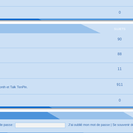
0
SUJETS
90
88
11
911
onth et Talk TenPin.
0
de passe :
J’ai oublié mon mot de passe
|
Se souvenir 