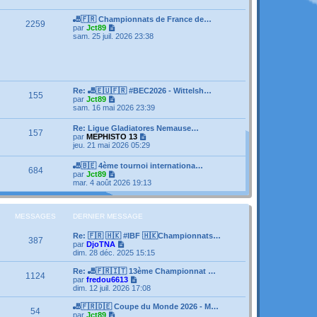
e
s
e
r
s
r
l
🎳🇫🇷 Championnats de France de…
a
m
2259
e
V
par
Jct89
g
e
d
o
sam. 25 juil. 2026 23:38
e
s
e
i
s
r
r
a
n
l
g
i
e
e
e
d
r
e
Re: 🎳🇪🇺🇫🇷 #BEC2026 - Wittelsh…
m
155
r
V
par
Jct89
e
n
o
sam. 16 mai 2026 23:39
s
i
i
s
e
r
a
Re: Ligue Gladiatores Nemause…
r
157
l
g
V
par
MEPHISTO 13
m
e
e
o
jeu. 21 mai 2026 05:29
e
d
i
s
e
r
s
🎳🇧🇪 4ème tournoi internationa…
r
684
l
a
V
par
Jct89
n
e
g
o
mar. 4 août 2026 19:13
i
d
e
i
e
e
r
r
r
l
m
n
e
MESSAGES
DERNIER MESSAGE
e
i
d
s
e
e
s
Re: 🇫🇷 🇭🇰 #IBF 🇭🇰Championnats…
r
387
r
a
V
par
DjoTNA
m
n
g
o
dim. 28 déc. 2025 15:15
e
i
e
i
s
e
r
Re: 🎳🇫🇷🇮🇹 13ème Championnat …
s
1124
r
l
V
par
fredou6613
a
m
e
o
dim. 12 juil. 2026 17:08
g
e
d
i
e
s
e
r
🎳🇫🇷🇩🇪 Coupe du Monde 2026 - M…
s
54
r
l
V
par
Jct89