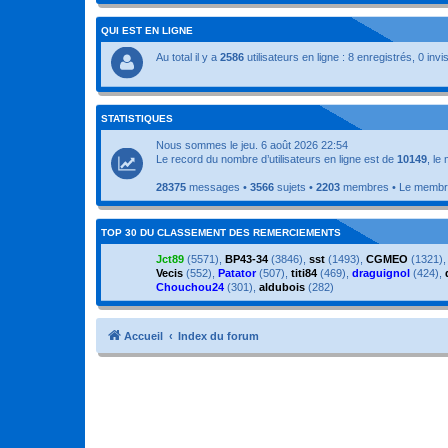
QUI EST EN LIGNE
Au total il y a
2586
utilisateurs en ligne : 8 enregistrés, 0 inv
STATISTIQUES
Nous sommes le jeu. 6 août 2026 22:54
Le record du nombre d’utilisateurs en ligne est de
10149
, le
28375
messages •
3566
sujets •
2203
membres • Le membre 
TOP 30 DU CLASSEMENT DES REMERCIEMENTS
Jct89
(5571),
BP43-34
(3846),
sst
(1493),
CGMEO
(1321)
Vecis
(552),
Patator
(507),
titi84
(469),
draguignol
(424),
Chouchou24
(301),
aldubois
(282)
Accueil
Index du forum