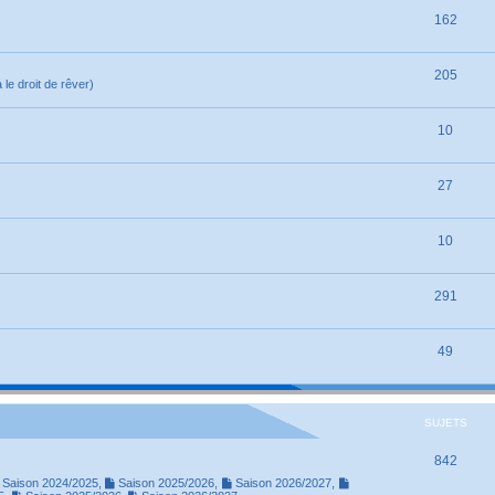
162
205
le droit de rêver)
10
27
10
291
49
SUJETS
842
Saison 2024/2025
,
Saison 2025/2026
,
Saison 2026/2027
,