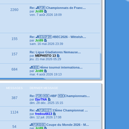
e
s
e
r
s
r
l
Re: 🎳🇫🇷 Championnats de Franc…
a
m
2260
e
V
par
Jct89
g
e
d
o
ven. 7 août 2026 18:09
e
s
e
i
s
r
r
a
n
l
g
i
e
e
e
d
r
e
Re: 🎳🇪🇺🇫🇷 #BEC2026 - Wittelsh…
m
155
r
V
par
Jct89
e
n
o
sam. 16 mai 2026 23:39
s
i
i
s
e
r
a
Re: Ligue Gladiatores Nemause…
r
157
l
g
V
par
MEPHISTO 13
m
e
e
o
jeu. 21 mai 2026 05:29
e
d
i
s
e
r
s
🎳🇧🇪 4ème tournoi internationa…
r
684
l
a
V
par
Jct89
n
e
g
o
mar. 4 août 2026 19:13
i
d
e
i
e
e
r
r
r
l
m
n
e
MESSAGES
DERNIER MESSAGE
e
i
d
s
e
e
s
Re: 🇫🇷 🇭🇰 #IBF 🇭🇰Championnats…
r
387
r
a
V
par
DjoTNA
m
n
g
o
dim. 28 déc. 2025 15:15
e
i
e
i
s
e
r
Re: 🎳🇫🇷🇮🇹 13ème Championnat …
s
1124
r
l
V
par
fredou6613
a
m
e
o
dim. 12 juil. 2026 17:08
g
e
d
i
e
s
e
r
🎳🇫🇷🇩🇪 Coupe du Monde 2026 - M…
s
54
r
l
V
par
Jct89