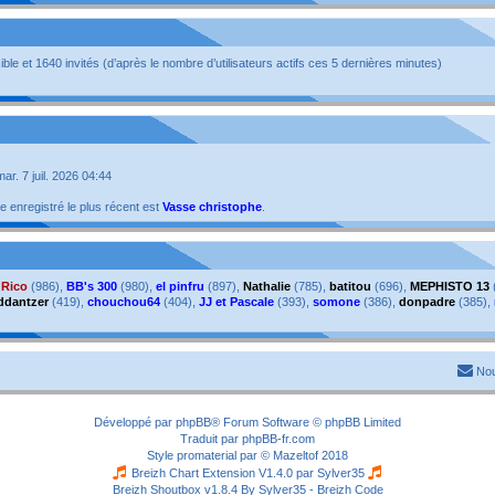
isible et 1640 invités (d’après le nombre d’utilisateurs actifs ces 5 dernières minutes)
 mar. 7 juil. 2026 04:44
enregistré le plus récent est
Vasse christophe
.
,
Rico
(986),
BB's 300
(980),
el pinfru
(897),
Nathalie
(785),
batitou
(696),
MEPHISTO 13
ddantzer
(419),
chouchou64
(404),
JJ et Pascale
(393),
somone
(386),
donpadre
(385),
Nou
Développé par
phpBB
® Forum Software © phpBB Limited
Traduit par
phpBB-fr.com
Style
promaterial
par ©
Mazeltof
2018
Breizh Chart Extension V1.4.0 par
Sylver35
Breizh Shoutbox v1.8.4
By Sylver35 - Breizh Code