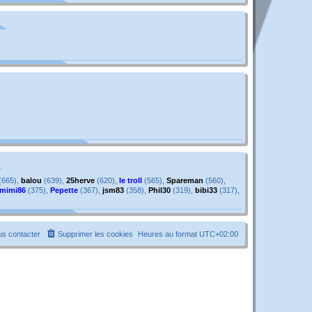
g
e
e
s
s
a
g
e
(665),
balou
(639),
25herve
(620),
le troll
(565),
Spareman
(560),
mimi86
(375),
Pepette
(367),
jsm83
(358),
Phil30
(319),
bibi33
(317),
s contacter
Supprimer les cookies
Heures au format
UTC+02:00