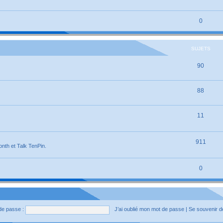
0
SUJETS
90
88
11
911
onth et Talk TenPin.
0
de passe :
J’ai oublié mon mot de passe
|
Se souvenir 