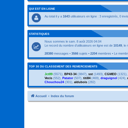
QUI EST EN LIGNE
Au total il y a
1643
utilisateurs en ligne : 3 enregistrés, 0 inv
STATISTIQUES
Nous sommes le sam. 8 août 2026 04:04
Le record du nombre d’utilisateurs en ligne est de
10149
, le
28380
messages •
3566
sujets •
2204
membres • Le membre 
TOP 30 DU CLASSEMENT DES REMERCIEMENTS
Jct89
(5571),
BP43-34
(3847),
sst
(1493),
CGMEO
(1321)
Vecis
(552),
Patator
(507),
titi84
(469),
draguignol
(424),
Chouchou24
(301),
aldubois
(282)
Accueil
Index du forum