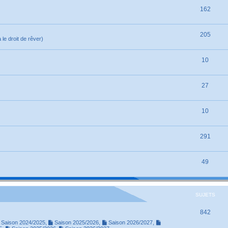
162
205
le droit de rêver)
10
27
10
291
49
SUJETS
842
Saison 2024/2025
,
Saison 2025/2026
,
Saison 2026/2027
,