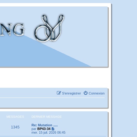
S’enregistrer
Connexion
MESSAGES
DERNIER MESSAGE
Re: Mutation .....
1345
V
par
BP43-34
o
mer. 15 juil. 2026 06:45
i