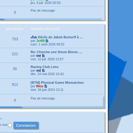
a
n
e
o
jeu. 9 juil. 2026 00:53
g
i
d
i
e
e
e
r
Pas de message
r
0
r
l
m
n
e
e
i
d
s
e
e
s
r
r
MESSAGES
DERNIER MESSAGE
a
m
n
g
e
i
e
🎳🙏 Décès de Jakob Butturff à …
s
e
753
V
par
Jct89
s
r
o
sam. 1 août 2026 08:52
a
m
i
g
e
r
e
Re: Cherche une Strom Bionic …
s
221
l
V
par
sst
s
e
o
ven. 10 juil. 2026 13:57
a
d
i
g
e
r
e
Racing Club Lens
30
r
l
V
par
sst
n
e
o
dim. 24 mai 2026 10:42
i
d
i
e
e
r
[BTM] Physical Game Mismatches
r
r
912
l
V
par
Rico
m
n
e
o
mer. 26 juin 2024 13:11
e
i
d
i
s
e
e
r
s
r
Pas de message
r
0
l
a
m
n
e
g
e
i
d
e
s
e
e
s
r
r
a
m
n
g
e
i
e
s
de moi
e
s
r
a
m