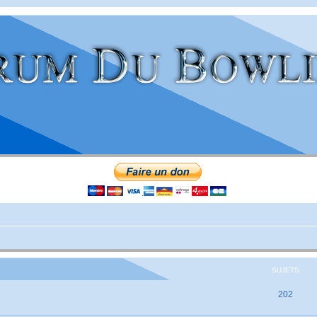
SUJETS
202