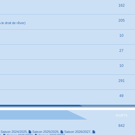
162
205
le droit de rêver)
10
27
10
291
49
SUJETS
842
Saison 2024/2025
,
Saison 2025/2026
,
Saison 2026/2027
,