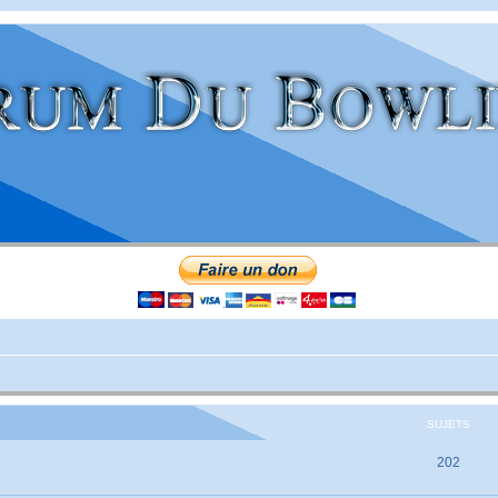
SUJETS
202