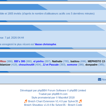
isible et 1805 invités (d’après le nombre d’utilisateurs actifs ces 5 dernières minutes)
 mar. 7 juil. 2026 04:44
enregistré le plus récent est
Vasse christophe
.
,
Rico
(986),
BB's 300
(980),
el pinfru
(897),
Nathalie
(785),
batitou
(696),
MEPHISTO 13
ddantzer
(419),
chouchou64
(404),
JJ et Pascale
(393),
somone
(386),
donpadre
(385),
Nou
Développé par
phpBB
® Forum Software © phpBB Limited
Traduit par
phpBB-fr.com
Style
promaterial
par ©
Mazeltof
2018
Breizh Chart Extension V1.4.0 par
Sylver35
Breizh Shoutbox v1.8.4
By Sylver35 - Breizh Code