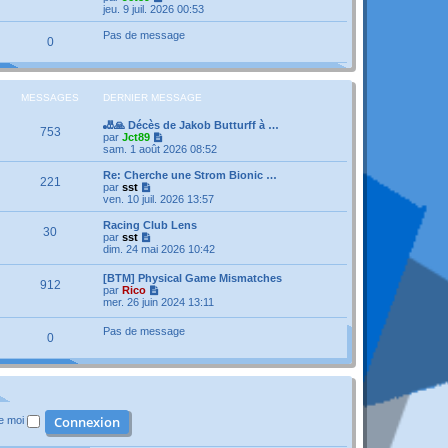
a
n
e
o
jeu. 9 juil. 2026 00:53
g
i
d
i
e
e
e
r
Pas de message
r
0
r
l
m
n
e
e
i
d
s
e
e
s
r
r
MESSAGES
DERNIER MESSAGE
a
m
n
g
e
i
e
🎳🙏 Décès de Jakob Butturff à …
s
e
753
V
par
Jct89
s
r
o
sam. 1 août 2026 08:52
a
m
i
g
e
r
e
Re: Cherche une Strom Bionic …
s
221
l
V
par
sst
s
e
o
ven. 10 juil. 2026 13:57
a
d
i
g
e
r
e
Racing Club Lens
30
r
l
V
par
sst
n
e
o
dim. 24 mai 2026 10:42
i
d
i
e
e
r
[BTM] Physical Game Mismatches
r
r
912
l
V
par
Rico
m
n
e
o
mer. 26 juin 2024 13:11
e
i
d
i
s
e
e
r
s
r
Pas de message
r
0
l
a
m
n
e
g
e
i
d
e
s
e
e
s
r
r
a
m
n
g
e
i
e
s
de moi
e
s
r
a
m