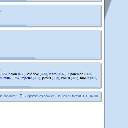
g
e
e
s
s
a
g
e
(665),
balou
(639),
25herve
(620),
le troll
(565),
Spareman
(560),
mimi86
(375),
Pepette
(367),
jsm83
(358),
Phil30
(319),
bibi33
(317),
s contacter
Supprimer les cookies
Heures au format
UTC+02:00