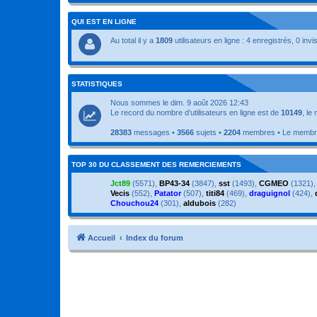
QUI EST EN LIGNE
Au total il y a
1809
utilisateurs en ligne : 4 enregistrés, 0 inv
STATISTIQUES
Nous sommes le dim. 9 août 2026 12:43
Le record du nombre d’utilisateurs en ligne est de
10149
, le
28383
messages •
3566
sujets •
2204
membres • Le membre 
TOP 30 DU CLASSEMENT DES REMERCIEMENTS
Jct89
(5571),
BP43-34
(3847),
sst
(1493),
CGMEO
(1321)
Vecis
(552),
Patator
(507),
titi84
(469),
draguignol
(424),
Chouchou24
(301),
aldubois
(282)
Accueil
Index du forum