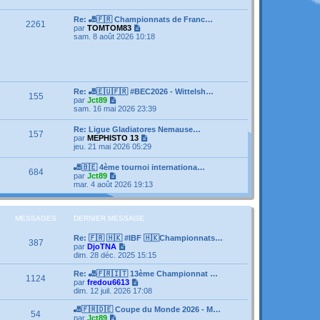
e
s
e
r
s
r
l
Re: 🎳🇫🇷 Championnats de Franc…
a
m
2261
e
V
par
TOMTOM83
g
e
d
o
sam. 8 août 2026 10:18
e
s
e
i
s
r
r
a
n
l
g
i
e
e
e
d
r
e
Re: 🎳🇪🇺🇫🇷 #BEC2026 - Wittelsh…
m
155
r
V
par
Jct89
e
n
o
sam. 16 mai 2026 23:39
s
i
i
s
e
r
a
Re: Ligue Gladiatores Nemause…
r
157
l
g
V
par
MEPHISTO 13
m
e
e
o
jeu. 21 mai 2026 05:29
e
d
i
s
e
r
s
🎳🇧🇪 4ème tournoi internationa…
r
684
l
a
V
par
Jct89
n
e
g
o
mar. 4 août 2026 19:13
i
d
e
i
e
e
r
r
r
l
m
n
e
MESSAGES
DERNIER MESSAGE
e
i
d
s
e
e
s
Re: 🇫🇷 🇭🇰 #IBF 🇭🇰Championnats…
r
387
r
a
V
par
DjoTNA
m
n
g
o
dim. 28 déc. 2025 15:15
e
i
e
i
s
e
r
Re: 🎳🇫🇷🇮🇹 13ème Championnat …
s
1124
r
l
V
par
fredou6613
a
m
e
o
dim. 12 juil. 2026 17:08
g
e
d
i
e
s
e
r
🎳🇫🇷🇩🇪 Coupe du Monde 2026 - M…
s
54
r
l
V
par
Jct89