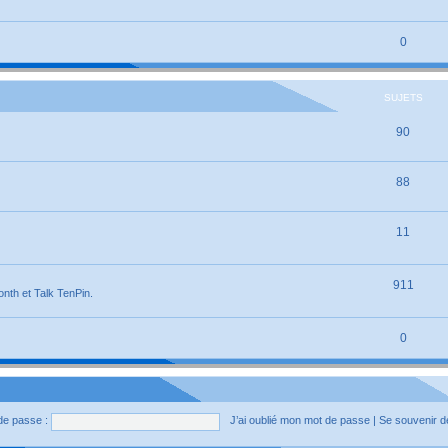
0
SUJETS
90
88
11
911
onth et Talk TenPin.
0
de passe :
J’ai oublié mon mot de passe
|
Se souvenir 