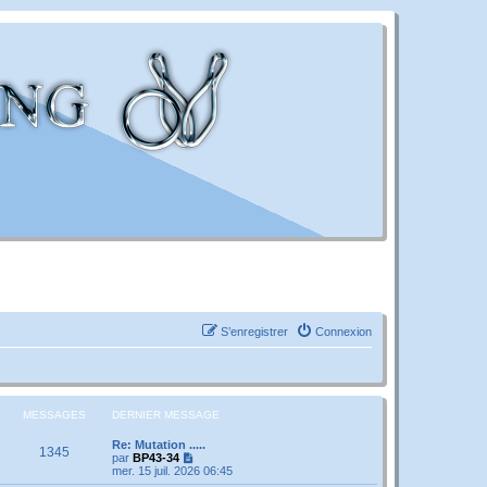
S’enregistrer
Connexion
MESSAGES
DERNIER MESSAGE
Re: Mutation .....
1345
V
par
BP43-34
o
mer. 15 juil. 2026 06:45
i