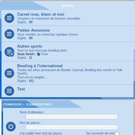
Divers
Carnet rose, blanc et noir
J'espère un maximum de bonnes nouvelles
Sujets :
90
Petites Annonces
Vous vendez ou cherchez quelque chose
Sujets :
88
Autres sports
Tout ce qui n'est pas bowling donc
Sous-forum :
Foot
Sujets :
11
Bowling à l'international
Toutes les infos provenant de Bowler Journal, Bowling this month et Talk
TenPin.
Tout est en anglais...
Sujets :
911
Test
CONNEXION
•
S’ENREGISTRER
Nom d’utilisateur :
Mot de passe :
J’ai oublié mon mot de passe
Se souvenir de moi