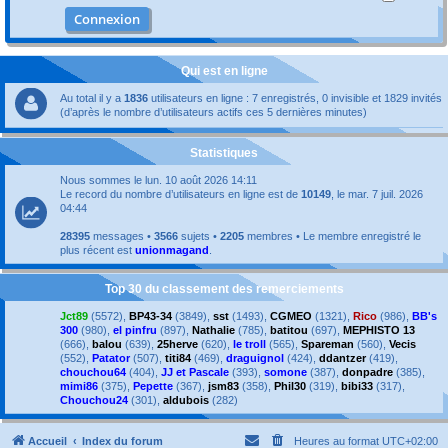
Qui est en ligne
Au total il y a
1836
utilisateurs en ligne : 7 enregistrés, 0 invisible et 1829 invités
(d’après le nombre d’utilisateurs actifs ces 5 dernières minutes)
Statistiques
Nous sommes le lun. 10 août 2026 14:11
Le record du nombre d’utilisateurs en ligne est de
10149
, le mar. 7 juil. 2026
04:44
28395
messages •
3566
sujets •
2205
membres • Le membre enregistré le
plus récent est
unionmagand
.
Top 30 du classement des remerciements
Jct89
(5572),
BP43-34
(3849),
sst
(1493),
CGMEO
(1321),
Rico
(986),
BB's
300
(980),
el pinfru
(897),
Nathalie
(785),
batitou
(697),
MEPHISTO 13
(666),
balou
(639),
25herve
(620),
le troll
(565),
Spareman
(560),
Vecis
(552),
Patator
(507),
titi84
(469),
draguignol
(424),
ddantzer
(419),
chouchou64
(404),
JJ et Pascale
(393),
somone
(387),
donpadre
(385),
mimi86
(375),
Pepette
(367),
jsm83
(358),
Phil30
(319),
bibi33
(317),
Chouchou24
(301),
aldubois
(282)
Accueil
Index du forum
Heures au format
UTC+02:00