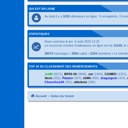
QUI EST EN LIGNE
Au total il y a
1630
utilisateurs en ligne : 8 enregistrés, 0 inv
STATISTIQUES
Nous sommes le jeu. 6 août 2026 13:25
Le record du nombre d’utilisateurs en ligne est de
10149
, le
28374
messages •
3566
sujets •
2204
membres • Le membre 
TOP 30 DU CLASSEMENT DES REMERCIEMENTS
Jct89
(5571),
BP43-34
(3846),
sst
(1493),
CGMEO
(1321)
Vecis
(552),
Patator
(507),
titi84
(469),
draguignol
(424),
Chouchou24
(301),
aldubois
(282)
Accueil
Index du forum