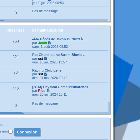
a
n
e
o
jeu. 9 juil. 2026 00:53
g
i
d
i
e
e
e
r
Pas de message
r
0
r
l
m
n
e
e
i
d
s
e
e
s
r
r
MESSAGES
DERNIER MESSAGE
a
m
n
g
e
i
e
🎳🙏 Décès de Jakob Butturff à …
s
e
753
V
par
Jct89
s
r
o
sam. 1 août 2026 08:52
a
m
i
g
e
r
e
Re: Cherche une Strom Bionic …
s
221
l
V
par
sst
s
e
o
ven. 10 juil. 2026 13:57
a
d
i
g
e
r
e
Racing Club Lens
30
r
l
V
par
sst
n
e
o
dim. 24 mai 2026 10:42
i
d
i
e
e
r
[BTM] Physical Game Mismatches
r
r
912
l
V
par
Rico
m
n
e
o
mer. 26 juin 2024 13:11
e
i
d
i
s
e
e
r
s
r
Pas de message
r
0
l
a
m
n
e
g
e
i
d
e
s
e
e
s
r
r
a
m
n
g
e
i
e
s
de moi
e
s
r
a
m