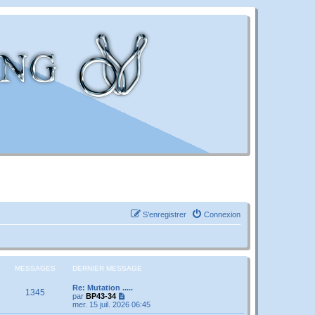
S’enregistrer
Connexion
MESSAGES
DERNIER MESSAGE
Re: Mutation .....
1345
V
par
BP43-34
o
mer. 15 juil. 2026 06:45
i