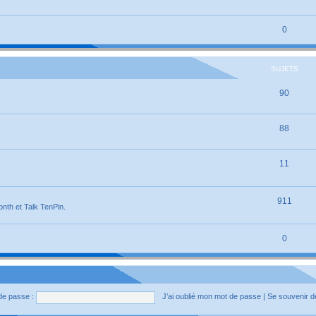
0
SUJETS
90
88
11
911
onth et Talk TenPin.
0
de passe :
J’ai oublié mon mot de passe
|
Se souvenir 