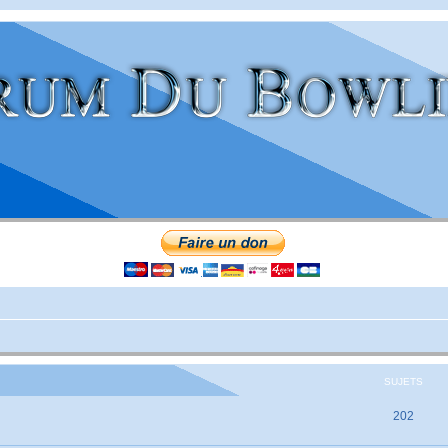
SUJETS
202