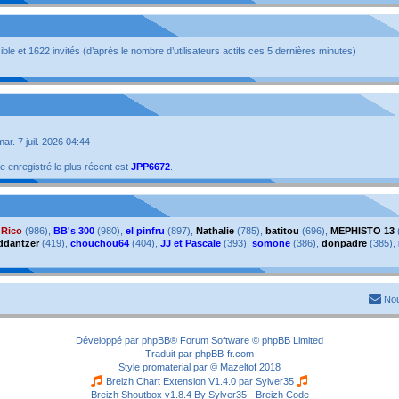
isible et 1622 invités (d’après le nombre d’utilisateurs actifs ces 5 dernières minutes)
 mar. 7 juil. 2026 04:44
enregistré le plus récent est
JPP6672
.
,
Rico
(986),
BB's 300
(980),
el pinfru
(897),
Nathalie
(785),
batitou
(696),
MEPHISTO 13
ddantzer
(419),
chouchou64
(404),
JJ et Pascale
(393),
somone
(386),
donpadre
(385),
Nou
Développé par
phpBB
® Forum Software © phpBB Limited
Traduit par
phpBB-fr.com
Style
promaterial
par ©
Mazeltof
2018
Breizh Chart Extension V1.4.0 par
Sylver35
Breizh Shoutbox v1.8.4
By Sylver35 - Breizh Code