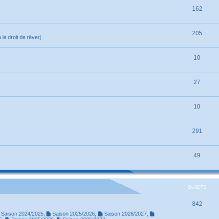
162
205
le droit de rêver)
10
27
10
291
49
SUJETS
842
Saison 2024/2025
,
Saison 2025/2026
,
Saison 2026/2027
,