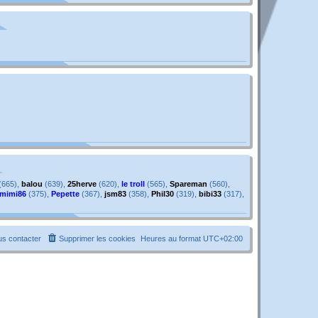
g
e
e
s
s
a
g
e
(665),
balou
(639),
25herve
(620),
le troll
(565),
Spareman
(560),
mimi86
(375),
Pepette
(367),
jsm83
(358),
Phil30
(319),
bibi33
(317),
s contacter
Supprimer les cookies
Heures au format
UTC+02:00