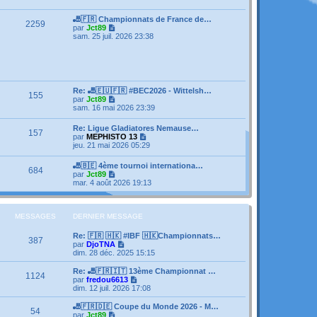
e
s
e
r
s
r
l
🎳🇫🇷 Championnats de France de…
a
m
2259
e
V
par
Jct89
g
e
d
o
sam. 25 juil. 2026 23:38
e
s
e
i
s
r
r
a
n
l
g
i
e
e
e
d
r
e
Re: 🎳🇪🇺🇫🇷 #BEC2026 - Wittelsh…
m
155
r
V
par
Jct89
e
n
o
sam. 16 mai 2026 23:39
s
i
i
s
e
r
a
Re: Ligue Gladiatores Nemause…
r
157
l
g
V
par
MEPHISTO 13
m
e
e
o
jeu. 21 mai 2026 05:29
e
d
i
s
e
r
s
🎳🇧🇪 4ème tournoi internationa…
r
684
l
a
V
par
Jct89
n
e
g
o
mar. 4 août 2026 19:13
i
d
e
i
e
e
r
r
r
l
m
n
e
MESSAGES
DERNIER MESSAGE
e
i
d
s
e
e
s
Re: 🇫🇷 🇭🇰 #IBF 🇭🇰Championnats…
r
387
r
a
V
par
DjoTNA
m
n
g
o
dim. 28 déc. 2025 15:15
e
i
e
i
s
e
r
Re: 🎳🇫🇷🇮🇹 13ème Championnat …
s
1124
r
l
V
par
fredou6613
a
m
e
o
dim. 12 juil. 2026 17:08
g
e
d
i
e
s
e
r
🎳🇫🇷🇩🇪 Coupe du Monde 2026 - M…
s
54
r
l
V
par
Jct89