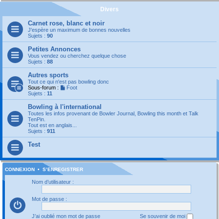
Divers
Carnet rose, blanc et noir
J'espère un maximum de bonnes nouvelles
Sujets :
90
Petites Annonces
Vous vendez ou cherchez quelque chose
Sujets :
88
Autres sports
Tout ce qui n'est pas bowling donc
Sous-forum :
Foot
Sujets :
11
Bowling à l'international
Toutes les infos provenant de Bowler Journal, Bowling this month et Talk
TenPin.
Tout est en anglais...
Sujets :
911
Test
CONNEXION
•
S’ENREGISTRER
Nom d’utilisateur :
Mot de passe :
J’ai oublié mon mot de passe
Se souvenir de moi