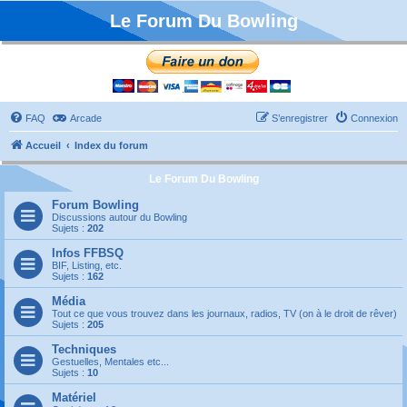
Le Forum Du Bowling
FAQ
Arcade
S’enregistrer
Connexion
Accueil
Index du forum
Le Forum Du Bowling
Forum Bowling
Discussions autour du Bowling
Sujets :
202
Infos FFBSQ
BIF, Listing, etc.
Sujets :
162
Média
Tout ce que vous trouvez dans les journaux, radios, TV (on à le droit de rêver)
Sujets :
205
Techniques
Gestuelles, Mentales etc...
Sujets :
10
Matériel