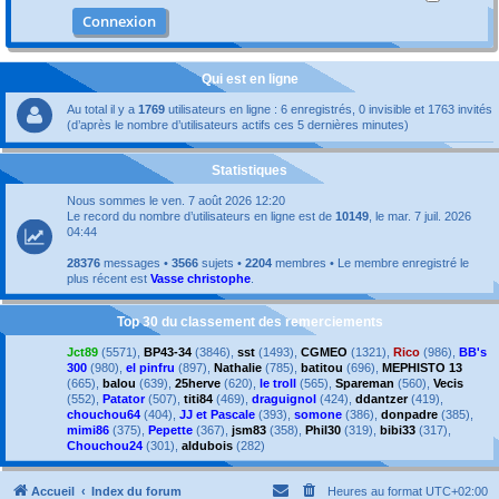
Qui est en ligne
Au total il y a
1769
utilisateurs en ligne : 6 enregistrés, 0 invisible et 1763 invités
(d’après le nombre d’utilisateurs actifs ces 5 dernières minutes)
Statistiques
Nous sommes le ven. 7 août 2026 12:20
Le record du nombre d’utilisateurs en ligne est de
10149
, le mar. 7 juil. 2026
04:44
28376
messages •
3566
sujets •
2204
membres • Le membre enregistré le
plus récent est
Vasse christophe
.
Top 30 du classement des remerciements
Jct89
(5571),
BP43-34
(3846),
sst
(1493),
CGMEO
(1321),
Rico
(986),
BB's
300
(980),
el pinfru
(897),
Nathalie
(785),
batitou
(696),
MEPHISTO 13
(665),
balou
(639),
25herve
(620),
le troll
(565),
Spareman
(560),
Vecis
(552),
Patator
(507),
titi84
(469),
draguignol
(424),
ddantzer
(419),
chouchou64
(404),
JJ et Pascale
(393),
somone
(386),
donpadre
(385),
mimi86
(375),
Pepette
(367),
jsm83
(358),
Phil30
(319),
bibi33
(317),
Chouchou24
(301),
aldubois
(282)
Accueil
Index du forum
Heures au format
UTC+02:00