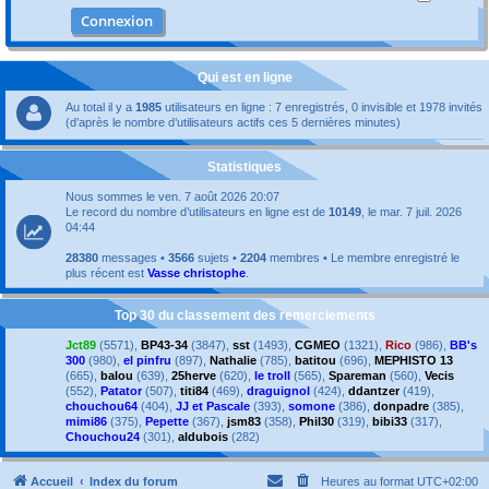
Qui est en ligne
Au total il y a
1985
utilisateurs en ligne : 7 enregistrés, 0 invisible et 1978 invités
(d’après le nombre d’utilisateurs actifs ces 5 dernières minutes)
Statistiques
Nous sommes le ven. 7 août 2026 20:07
Le record du nombre d’utilisateurs en ligne est de
10149
, le mar. 7 juil. 2026
04:44
28380
messages •
3566
sujets •
2204
membres • Le membre enregistré le
plus récent est
Vasse christophe
.
Top 30 du classement des remerciements
Jct89
(5571),
BP43-34
(3847),
sst
(1493),
CGMEO
(1321),
Rico
(986),
BB's
300
(980),
el pinfru
(897),
Nathalie
(785),
batitou
(696),
MEPHISTO 13
(665),
balou
(639),
25herve
(620),
le troll
(565),
Spareman
(560),
Vecis
(552),
Patator
(507),
titi84
(469),
draguignol
(424),
ddantzer
(419),
chouchou64
(404),
JJ et Pascale
(393),
somone
(386),
donpadre
(385),
mimi86
(375),
Pepette
(367),
jsm83
(358),
Phil30
(319),
bibi33
(317),
Chouchou24
(301),
aldubois
(282)
Accueil
Index du forum
Heures au format
UTC+02:00