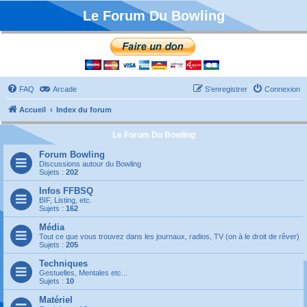
Le Forum Du Bowling
FAQ
Arcade
S’enregistrer
Connexion
Accueil
Index du forum
Le Forum Du Bowling
Forum Bowling
Discussions autour du Bowling
Sujets :
202
Infos FFBSQ
BIF, Listing, etc.
Sujets :
162
Média
Tout ce que vous trouvez dans les journaux, radios, TV (on à le droit de rêver)
Sujets :
205
Techniques
Gestuelles, Mentales etc...
Sujets :
10
Matériel