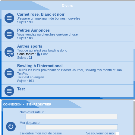
Divers
Carnet rose, blanc et noir
J'espère un maximum de bonnes nouvelles
Sujets :
90
Petites Annonces
Vous vendez ou cherchez quelque chose
Sujets :
88
Autres sports
Tout ce qui n'est pas bowling donc
Sous-forum :
Foot
Sujets :
11
Bowling à l'international
Toutes les infos provenant de Bowler Journal, Bowling this month et Talk
TenPin.
Tout est en anglais...
Sujets :
911
Test
CONNEXION
•
S’ENREGISTRER
Nom d’utilisateur :
Mot de passe :
J’ai oublié mon mot de passe
Se souvenir de moi