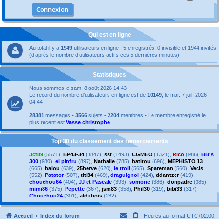
Qui est en ligne
Au total il y a
1949
utilisateurs en ligne : 5 enregistrés, 0 invisible et 1944 invités
(d’après le nombre d’utilisateurs actifs ces 5 dernières minutes)
Statistiques
Nous sommes le sam. 8 août 2026 14:43
Le record du nombre d’utilisateurs en ligne est de
10149
, le mar. 7 juil. 2026
04:44
28381
messages •
3566
sujets •
2204
membres • Le membre enregistré le
plus récent est
Vasse christophe
.
Top 30 du classement des remerciements
Jct89
(5571),
BP43-34
(3847),
sst
(1493),
CGMEO
(1321),
Rico
(986),
BB's
300
(980),
el pinfru
(897),
Nathalie
(785),
batitou
(696),
MEPHISTO 13
(665),
balou
(639),
25herve
(620),
le troll
(565),
Spareman
(560),
Vecis
(552),
Patator
(507),
titi84
(469),
draguignol
(424),
ddantzer
(419),
chouchou64
(404),
JJ et Pascale
(393),
somone
(386),
donpadre
(385),
mimi86
(375),
Pepette
(367),
jsm83
(358),
Phil30
(319),
bibi33
(317),
Chouchou24
(301),
aldubois
(282)
Accueil
Index du forum
Heures au format
UTC+02:00