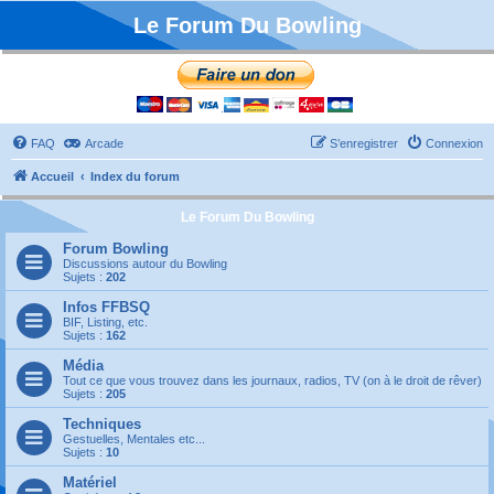
Le Forum Du Bowling
FAQ
Arcade
S’enregistrer
Connexion
Accueil
Index du forum
Le Forum Du Bowling
Forum Bowling
Discussions autour du Bowling
Sujets :
202
Infos FFBSQ
BIF, Listing, etc.
Sujets :
162
Média
Tout ce que vous trouvez dans les journaux, radios, TV (on à le droit de rêver)
Sujets :
205
Techniques
Gestuelles, Mentales etc...
Sujets :
10
Matériel