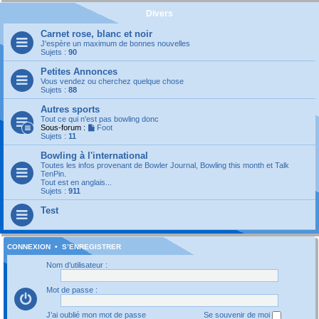
Divers
Carnet rose, blanc et noir
J'espère un maximum de bonnes nouvelles
Sujets :
90
Petites Annonces
Vous vendez ou cherchez quelque chose
Sujets :
88
Autres sports
Tout ce qui n'est pas bowling donc
Sous-forum :
Foot
Sujets :
11
Bowling à l'international
Toutes les infos provenant de Bowler Journal, Bowling this month et Talk
TenPin.
Tout est en anglais...
Sujets :
911
Test
CONNEXION
•
S’ENREGISTRER
Nom d’utilisateur :
Mot de passe :
J’ai oublié mon mot de passe
Se souvenir de moi