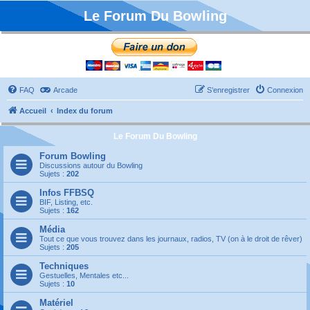
Le Forum Du Bowling
FAQ
Arcade
S’enregistrer
Connexion
Accueil
Index du forum
Le Forum Du Bowling
Forum Bowling
Discussions autour du Bowling
Sujets :
202
Infos FFBSQ
BIF, Listing, etc.
Sujets :
162
Média
Tout ce que vous trouvez dans les journaux, radios, TV (on à le droit de rêver)
Sujets :
205
Techniques
Gestuelles, Mentales etc...
Sujets :
10
Matériel