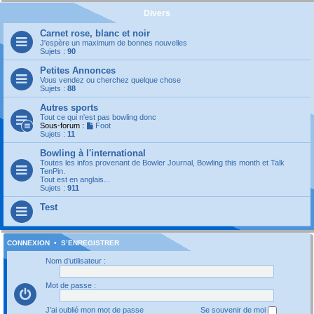
Divers
Carnet rose, blanc et noir
J'espère un maximum de bonnes nouvelles
Sujets :
90
Petites Annonces
Vous vendez ou cherchez quelque chose
Sujets :
88
Autres sports
Tout ce qui n'est pas bowling donc
Sous-forum :
Foot
Sujets :
11
Bowling à l'international
Toutes les infos provenant de Bowler Journal, Bowling this month et Talk
TenPin.
Tout est en anglais...
Sujets :
911
Test
CONNEXION
•
S’ENREGISTRER
Nom d’utilisateur :
Mot de passe :
J’ai oublié mon mot de passe
Se souvenir de moi