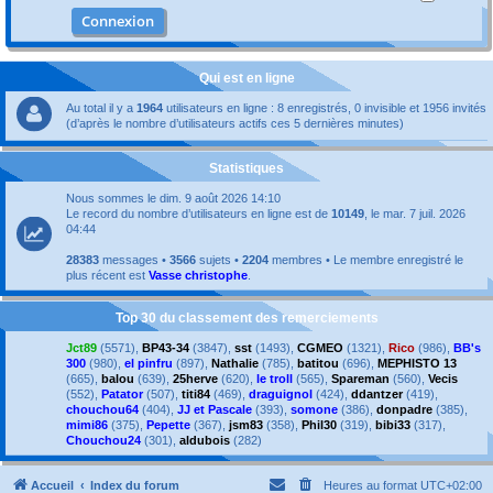
Qui est en ligne
Au total il y a
1964
utilisateurs en ligne : 8 enregistrés, 0 invisible et 1956 invités
(d’après le nombre d’utilisateurs actifs ces 5 dernières minutes)
Statistiques
Nous sommes le dim. 9 août 2026 14:10
Le record du nombre d’utilisateurs en ligne est de
10149
, le mar. 7 juil. 2026
04:44
28383
messages •
3566
sujets •
2204
membres • Le membre enregistré le
plus récent est
Vasse christophe
.
Top 30 du classement des remerciements
Jct89
(5571),
BP43-34
(3847),
sst
(1493),
CGMEO
(1321),
Rico
(986),
BB's
300
(980),
el pinfru
(897),
Nathalie
(785),
batitou
(696),
MEPHISTO 13
(665),
balou
(639),
25herve
(620),
le troll
(565),
Spareman
(560),
Vecis
(552),
Patator
(507),
titi84
(469),
draguignol
(424),
ddantzer
(419),
chouchou64
(404),
JJ et Pascale
(393),
somone
(386),
donpadre
(385),
mimi86
(375),
Pepette
(367),
jsm83
(358),
Phil30
(319),
bibi33
(317),
Chouchou24
(301),
aldubois
(282)
Accueil
Index du forum
Heures au format
UTC+02:00