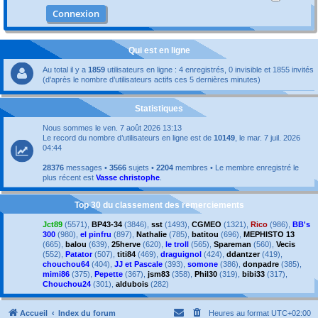
Qui est en ligne
Au total il y a
1859
utilisateurs en ligne : 4 enregistrés, 0 invisible et 1855 invités
(d’après le nombre d’utilisateurs actifs ces 5 dernières minutes)
Statistiques
Nous sommes le ven. 7 août 2026 13:13
Le record du nombre d’utilisateurs en ligne est de
10149
, le mar. 7 juil. 2026
04:44
28376
messages •
3566
sujets •
2204
membres • Le membre enregistré le
plus récent est
Vasse christophe
.
Top 30 du classement des remerciements
Jct89
(5571),
BP43-34
(3846),
sst
(1493),
CGMEO
(1321),
Rico
(986),
BB's
300
(980),
el pinfru
(897),
Nathalie
(785),
batitou
(696),
MEPHISTO 13
(665),
balou
(639),
25herve
(620),
le troll
(565),
Spareman
(560),
Vecis
(552),
Patator
(507),
titi84
(469),
draguignol
(424),
ddantzer
(419),
chouchou64
(404),
JJ et Pascale
(393),
somone
(386),
donpadre
(385),
mimi86
(375),
Pepette
(367),
jsm83
(358),
Phil30
(319),
bibi33
(317),
Chouchou24
(301),
aldubois
(282)
Accueil
Index du forum
Heures au format
UTC+02:00