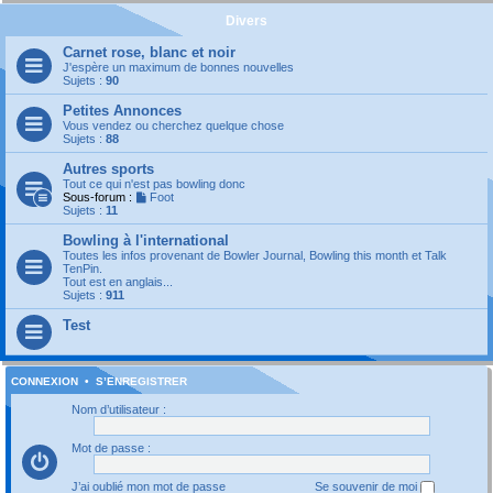
Divers
Carnet rose, blanc et noir
J'espère un maximum de bonnes nouvelles
Sujets :
90
Petites Annonces
Vous vendez ou cherchez quelque chose
Sujets :
88
Autres sports
Tout ce qui n'est pas bowling donc
Sous-forum :
Foot
Sujets :
11
Bowling à l'international
Toutes les infos provenant de Bowler Journal, Bowling this month et Talk
TenPin.
Tout est en anglais...
Sujets :
911
Test
CONNEXION
•
S’ENREGISTRER
Nom d’utilisateur :
Mot de passe :
J’ai oublié mon mot de passe
Se souvenir de moi