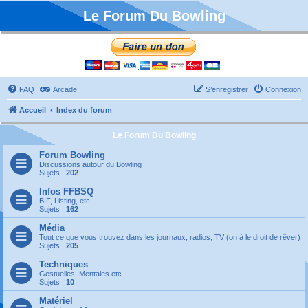
Le Forum Du Bowling
FAQ
Arcade
S’enregistrer
Connexion
Accueil
Index du forum
Le Forum Du Bowling
Forum Bowling
Discussions autour du Bowling
Sujets :
202
Infos FFBSQ
BIF, Listing, etc.
Sujets :
162
Média
Tout ce que vous trouvez dans les journaux, radios, TV (on à le droit de rêver)
Sujets :
205
Techniques
Gestuelles, Mentales etc...
Sujets :
10
Matériel