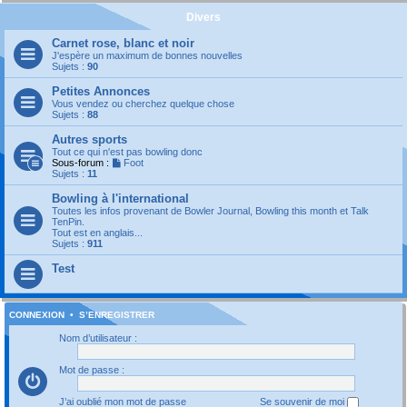
Divers
Carnet rose, blanc et noir
J'espère un maximum de bonnes nouvelles
Sujets :
90
Petites Annonces
Vous vendez ou cherchez quelque chose
Sujets :
88
Autres sports
Tout ce qui n'est pas bowling donc
Sous-forum :
Foot
Sujets :
11
Bowling à l'international
Toutes les infos provenant de Bowler Journal, Bowling this month et Talk
TenPin.
Tout est en anglais...
Sujets :
911
Test
CONNEXION
•
S’ENREGISTRER
Nom d’utilisateur :
Mot de passe :
J’ai oublié mon mot de passe
Se souvenir de moi