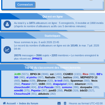
Qui est en ligne
Au total il y a
1873
utilisateurs en ligne : 5 enregistrés, 0 invisible et 1868 invités
(d’après le nombre d’utilisateurs actifs ces 5 dernières minutes)
Statistiques
Nous sommes le jeu. 6 août 2026 23:45
Le record du nombre d’utilisateurs en ligne est de
10149
, le mar. 7 juil. 2026
04:44
28376
messages •
3566
sujets •
2203
membres • Le membre enregistré le
plus récent est
JPP6672
.
Top 30 du classement des remerciements
Jct89
(5571),
BP43-34
(3846),
sst
(1493),
CGMEO
(1321),
Rico
(986),
BB's
300
(980),
el pinfru
(897),
Nathalie
(785),
batitou
(696),
MEPHISTO 13
(665),
balou
(639),
25herve
(620),
le troll
(565),
Spareman
(560),
Vecis
(552),
Patator
(507),
titi84
(469),
draguignol
(424),
ddantzer
(419),
chouchou64
(404),
JJ et Pascale
(393),
somone
(386),
donpadre
(385),
mimi86
(375),
Pepette
(367),
jsm83
(358),
Phil30
(319),
bibi33
(317),
Chouchou24
(301),
aldubois
(282)
Accueil
Index du forum
Heures au format
UTC+02:00