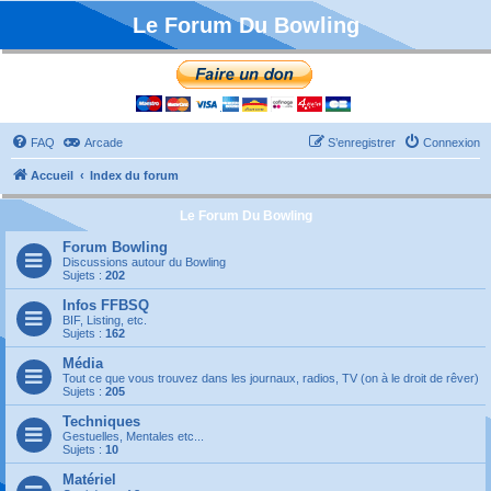
Le Forum Du Bowling
FAQ
Arcade
S’enregistrer
Connexion
Accueil
Index du forum
Le Forum Du Bowling
Forum Bowling
Discussions autour du Bowling
Sujets :
202
Infos FFBSQ
BIF, Listing, etc.
Sujets :
162
Média
Tout ce que vous trouvez dans les journaux, radios, TV (on à le droit de rêver)
Sujets :
205
Techniques
Gestuelles, Mentales etc...
Sujets :
10
Matériel