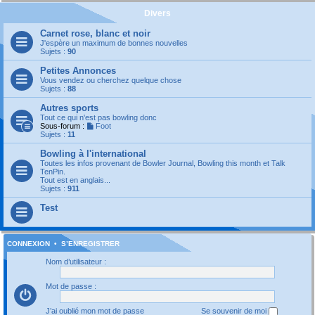
Divers
Carnet rose, blanc et noir
J'espère un maximum de bonnes nouvelles
Sujets :
90
Petites Annonces
Vous vendez ou cherchez quelque chose
Sujets :
88
Autres sports
Tout ce qui n'est pas bowling donc
Sous-forum :
Foot
Sujets :
11
Bowling à l'international
Toutes les infos provenant de Bowler Journal, Bowling this month et Talk
TenPin.
Tout est en anglais...
Sujets :
911
Test
CONNEXION
•
S’ENREGISTRER
Nom d’utilisateur :
Mot de passe :
J’ai oublié mon mot de passe
Se souvenir de moi