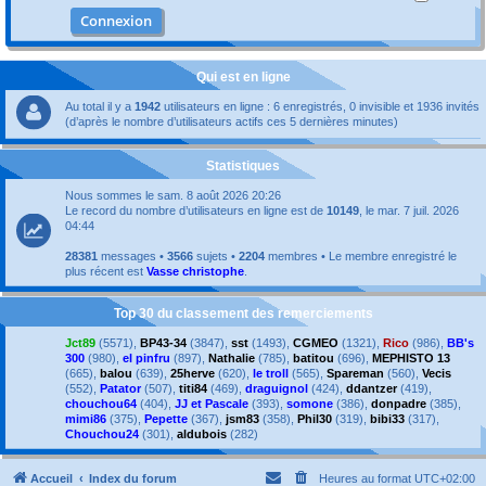
Qui est en ligne
Au total il y a
1942
utilisateurs en ligne : 6 enregistrés, 0 invisible et 1936 invités
(d’après le nombre d’utilisateurs actifs ces 5 dernières minutes)
Statistiques
Nous sommes le sam. 8 août 2026 20:26
Le record du nombre d’utilisateurs en ligne est de
10149
, le mar. 7 juil. 2026
04:44
28381
messages •
3566
sujets •
2204
membres • Le membre enregistré le
plus récent est
Vasse christophe
.
Top 30 du classement des remerciements
Jct89
(5571),
BP43-34
(3847),
sst
(1493),
CGMEO
(1321),
Rico
(986),
BB's
300
(980),
el pinfru
(897),
Nathalie
(785),
batitou
(696),
MEPHISTO 13
(665),
balou
(639),
25herve
(620),
le troll
(565),
Spareman
(560),
Vecis
(552),
Patator
(507),
titi84
(469),
draguignol
(424),
ddantzer
(419),
chouchou64
(404),
JJ et Pascale
(393),
somone
(386),
donpadre
(385),
mimi86
(375),
Pepette
(367),
jsm83
(358),
Phil30
(319),
bibi33
(317),
Chouchou24
(301),
aldubois
(282)
Accueil
Index du forum
Heures au format
UTC+02:00