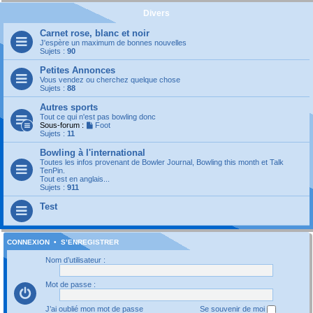
Divers
Carnet rose, blanc et noir
J'espère un maximum de bonnes nouvelles
Sujets :
90
Petites Annonces
Vous vendez ou cherchez quelque chose
Sujets :
88
Autres sports
Tout ce qui n'est pas bowling donc
Sous-forum :
Foot
Sujets :
11
Bowling à l'international
Toutes les infos provenant de Bowler Journal, Bowling this month et Talk
TenPin.
Tout est en anglais...
Sujets :
911
Test
CONNEXION
•
S’ENREGISTRER
Nom d’utilisateur :
Mot de passe :
J’ai oublié mon mot de passe
Se souvenir de moi