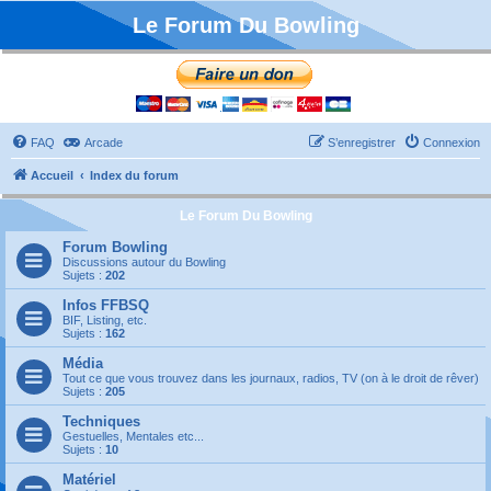
Le Forum Du Bowling
FAQ
Arcade
S’enregistrer
Connexion
Accueil
Index du forum
Le Forum Du Bowling
Forum Bowling
Discussions autour du Bowling
Sujets :
202
Infos FFBSQ
BIF, Listing, etc.
Sujets :
162
Média
Tout ce que vous trouvez dans les journaux, radios, TV (on à le droit de rêver)
Sujets :
205
Techniques
Gestuelles, Mentales etc...
Sujets :
10
Matériel