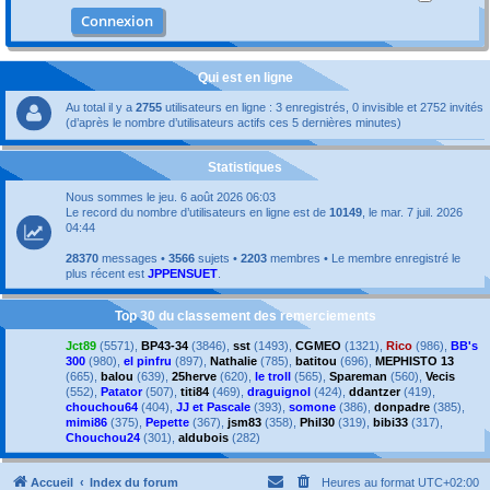
Qui est en ligne
Au total il y a
2755
utilisateurs en ligne : 3 enregistrés, 0 invisible et 2752 invités
(d’après le nombre d’utilisateurs actifs ces 5 dernières minutes)
Statistiques
Nous sommes le jeu. 6 août 2026 06:03
Le record du nombre d’utilisateurs en ligne est de
10149
, le mar. 7 juil. 2026
04:44
28370
messages •
3566
sujets •
2203
membres • Le membre enregistré le
plus récent est
JPPENSUET
.
Top 30 du classement des remerciements
Jct89
(5571),
BP43-34
(3846),
sst
(1493),
CGMEO
(1321),
Rico
(986),
BB's
300
(980),
el pinfru
(897),
Nathalie
(785),
batitou
(696),
MEPHISTO 13
(665),
balou
(639),
25herve
(620),
le troll
(565),
Spareman
(560),
Vecis
(552),
Patator
(507),
titi84
(469),
draguignol
(424),
ddantzer
(419),
chouchou64
(404),
JJ et Pascale
(393),
somone
(386),
donpadre
(385),
mimi86
(375),
Pepette
(367),
jsm83
(358),
Phil30
(319),
bibi33
(317),
Chouchou24
(301),
aldubois
(282)
Accueil
Index du forum
Heures au format
UTC+02:00