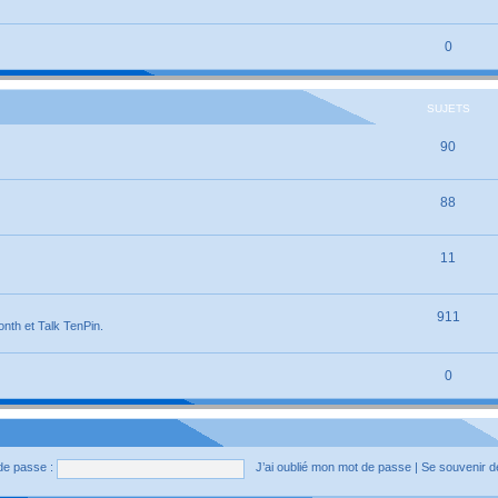
0
SUJETS
90
88
11
911
onth et Talk TenPin.
0
de passe :
J’ai oublié mon mot de passe
|
Se souvenir 