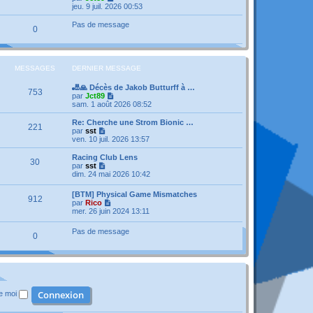
a
n
e
o
jeu. 9 juil. 2026 00:53
g
i
d
i
e
e
e
r
Pas de message
r
0
r
l
m
n
e
e
i
d
s
e
e
s
r
r
MESSAGES
DERNIER MESSAGE
a
m
n
g
e
i
e
🎳🙏 Décès de Jakob Butturff à …
s
e
753
V
par
Jct89
s
r
o
sam. 1 août 2026 08:52
a
m
i
g
e
r
e
Re: Cherche une Strom Bionic …
s
221
l
V
par
sst
s
e
o
ven. 10 juil. 2026 13:57
a
d
i
g
e
r
e
Racing Club Lens
30
r
l
V
par
sst
n
e
o
dim. 24 mai 2026 10:42
i
d
i
e
e
r
[BTM] Physical Game Mismatches
r
r
912
l
V
par
Rico
m
n
e
o
mer. 26 juin 2024 13:11
e
i
d
i
s
e
e
r
s
r
Pas de message
r
0
l
a
m
n
e
g
e
i
d
e
s
e
e
s
r
r
a
m
n
g
e
i
e
s
de moi
e
s
r
a
m