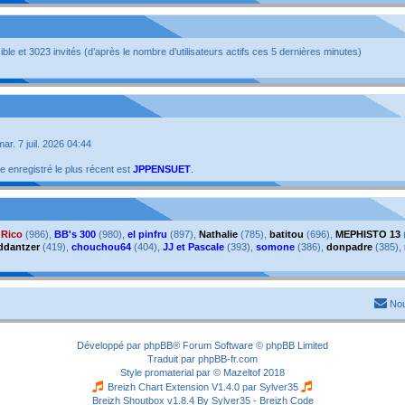
isible et 3023 invités (d’après le nombre d’utilisateurs actifs ces 5 dernières minutes)
 mar. 7 juil. 2026 04:44
enregistré le plus récent est
JPPENSUET
.
,
Rico
(986),
BB's 300
(980),
el pinfru
(897),
Nathalie
(785),
batitou
(696),
MEPHISTO 13
ddantzer
(419),
chouchou64
(404),
JJ et Pascale
(393),
somone
(386),
donpadre
(385),
Nou
Développé par
phpBB
® Forum Software © phpBB Limited
Traduit par
phpBB-fr.com
Style
promaterial
par ©
Mazeltof
2018
Breizh Chart Extension V1.4.0 par
Sylver35
Breizh Shoutbox v1.8.4
By Sylver35 - Breizh Code