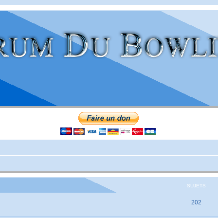
SUJETS
202