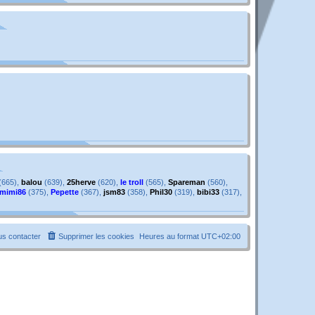
g
e
e
s
s
a
g
e
(665),
balou
(639),
25herve
(620),
le troll
(565),
Spareman
(560),
mimi86
(375),
Pepette
(367),
jsm83
(358),
Phil30
(319),
bibi33
(317),
s contacter
Supprimer les cookies
Heures au format
UTC+02:00