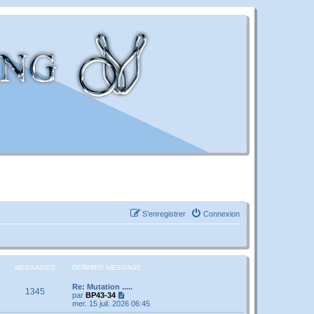
S’enregistrer
Connexion
MESSAGES
DERNIER MESSAGE
Re: Mutation .....
1345
V
par
BP43-34
o
mer. 15 juil. 2026 06:45
i