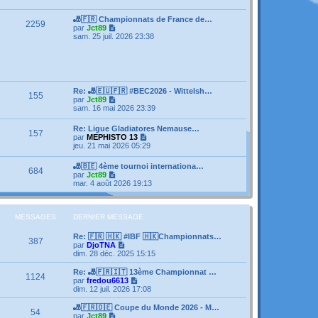
e
s
e
r
s
r
l
🎳🇫🇷 Championnats de France de…
a
m
2259
e
V
par
Jct89
g
e
d
o
sam. 25 juil. 2026 23:38
e
s
e
i
s
r
r
a
n
l
g
i
e
e
e
d
r
e
Re: 🎳🇪🇺🇫🇷 #BEC2026 - Wittelsh…
m
155
r
V
par
Jct89
e
n
o
sam. 16 mai 2026 23:39
s
i
i
s
e
r
a
Re: Ligue Gladiatores Nemause…
r
157
l
g
V
par
MEPHISTO 13
m
e
e
o
jeu. 21 mai 2026 05:29
e
d
i
s
e
r
s
🎳🇧🇪 4ème tournoi internationa…
r
684
l
a
V
par
Jct89
n
e
g
o
mar. 4 août 2026 19:13
i
d
e
i
e
e
r
r
r
l
m
n
e
MESSAGES
DERNIER MESSAGE
e
i
d
s
e
e
s
Re: 🇫🇷 🇭🇰 #IBF 🇭🇰Championnats…
r
387
r
a
V
par
DjoTNA
m
n
g
o
dim. 28 déc. 2025 15:15
e
i
e
i
s
e
r
Re: 🎳🇫🇷🇮🇹 13ème Championnat …
s
1124
r
l
V
par
fredou6613
a
m
e
o
dim. 12 juil. 2026 17:08
g
e
d
i
e
s
e
r
🎳🇫🇷🇩🇪 Coupe du Monde 2026 - M…
s
54
r
l
V
par
Jct89