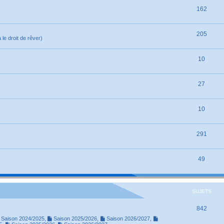
162
205
le droit de rêver)
10
27
10
291
49
SUJETS
842
Saison 2024/2025
,
Saison 2025/2026
,
Saison 2026/2027
,