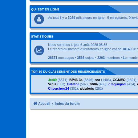
QUI EST EN LIGNE
Au total il y a
3029
utilisateurs en ligne : 6 enregistrés, 0 inv
STATISTIQUES
Nous sommes le jeu. 6 août 2026 08:35
Le record du nombre d’utilisateurs en ligne est de
10149
, le
28371
messages •
3566
sujets •
2203
membres • Le membre 
TOP 30 DU CLASSEMENT DES REMERCIEMENTS
Jct89
(5571),
BP43-34
(3846),
sst
(1493),
CGMEO
(1321)
Vecis
(552),
Patator
(507),
titi84
(469),
draguignol
(424),
Chouchou24
(301),
aldubois
(282)
Accueil
Index du forum