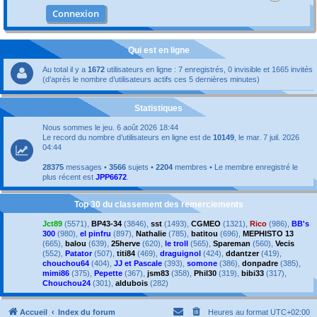
Qui est en ligne
Au total il y a
1672
utilisateurs en ligne : 7 enregistrés, 0 invisible et 1665 invités
(d’après le nombre d’utilisateurs actifs ces 5 dernières minutes)
Statistiques
Nous sommes le jeu. 6 août 2026 18:44
Le record du nombre d’utilisateurs en ligne est de
10149
, le mar. 7 juil. 2026
04:44
28375
messages •
3566
sujets •
2204
membres • Le membre enregistré le
plus récent est
JPP6672
.
Top 30 du classement des remerciements
Jct89
(5571),
BP43-34
(3846),
sst
(1493),
CGMEO
(1321),
Rico
(986),
BB's
300
(980),
el pinfru
(897),
Nathalie
(785),
batitou
(696),
MEPHISTO 13
(665),
balou
(639),
25herve
(620),
le troll
(565),
Spareman
(560),
Vecis
(552),
Patator
(507),
titi84
(469),
draguignol
(424),
ddantzer
(419),
chouchou64
(404),
JJ et Pascale
(393),
somone
(386),
donpadre
(385),
mimi86
(375),
Pepette
(367),
jsm83
(358),
Phil30
(319),
bibi33
(317),
Chouchou24
(301),
aldubois
(282)
Accueil
Index du forum
Heures au format
UTC+02:00