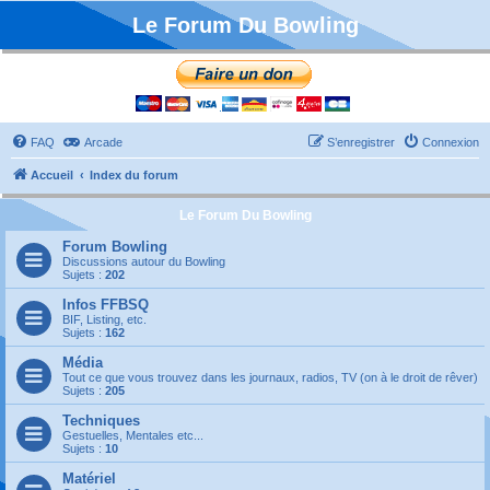
Le Forum Du Bowling
FAQ
Arcade
S’enregistrer
Connexion
Accueil
Index du forum
Le Forum Du Bowling
Forum Bowling
Discussions autour du Bowling
Sujets :
202
Infos FFBSQ
BIF, Listing, etc.
Sujets :
162
Média
Tout ce que vous trouvez dans les journaux, radios, TV (on à le droit de rêver)
Sujets :
205
Techniques
Gestuelles, Mentales etc...
Sujets :
10
Matériel