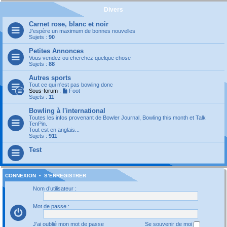
Divers
Carnet rose, blanc et noir
J'espère un maximum de bonnes nouvelles
Sujets :
90
Petites Annonces
Vous vendez ou cherchez quelque chose
Sujets :
88
Autres sports
Tout ce qui n'est pas bowling donc
Sous-forum :
Foot
Sujets :
11
Bowling à l'international
Toutes les infos provenant de Bowler Journal, Bowling this month et Talk
TenPin.
Tout est en anglais...
Sujets :
911
Test
CONNEXION
•
S’ENREGISTRER
Nom d’utilisateur :
Mot de passe :
J’ai oublié mon mot de passe
Se souvenir de moi