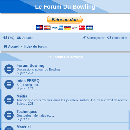
Le Forum Du Bowling
FAQ
Arcade
S’enregistrer
Connexion
Accueil
Index du forum
Le Forum Du Bowling
Forum Bowling
Discussions autour du Bowling
Sujets :
202
Infos FFBSQ
BIF, Listing, etc.
Sujets :
162
Média
Tout ce que vous trouvez dans les journaux, radios, TV (on à le droit de rêver)
Sujets :
205
Techniques
Gestuelles, Mentales etc...
Sujets :
10
Matériel