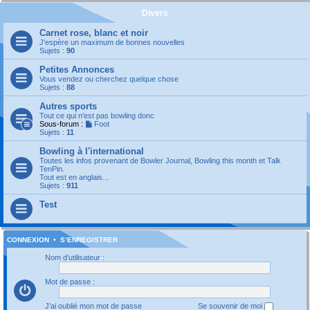
Divers
Carnet rose, blanc et noir
J'espère un maximum de bonnes nouvelles
Sujets :
90
Petites Annonces
Vous vendez ou cherchez quelque chose
Sujets :
88
Autres sports
Tout ce qui n'est pas bowling donc
Sous-forum :
Foot
Sujets :
11
Bowling à l'international
Toutes les infos provenant de Bowler Journal, Bowling this month et Talk
TenPin.
Tout est en anglais...
Sujets :
911
Test
CONNEXION
•
S’ENREGISTRER
Nom d’utilisateur :
Mot de passe :
J’ai oublié mon mot de passe
Se souvenir de moi