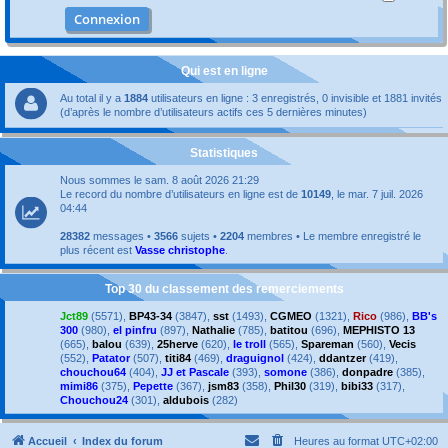
Qui est en ligne
Au total il y a
1884
utilisateurs en ligne : 3 enregistrés, 0 invisible et 1881 invités
(d’après le nombre d’utilisateurs actifs ces 5 dernières minutes)
Statistiques
Nous sommes le sam. 8 août 2026 21:29
Le record du nombre d’utilisateurs en ligne est de
10149
, le mar. 7 juil. 2026
04:44
28382
messages •
3566
sujets •
2204
membres • Le membre enregistré le
plus récent est
Vasse christophe
.
Top 30 du classement des remerciements
Jct89
(5571),
BP43-34
(3847),
sst
(1493),
CGMEO
(1321),
Rico
(986),
BB's
300
(980),
el pinfru
(897),
Nathalie
(785),
batitou
(696),
MEPHISTO 13
(665),
balou
(639),
25herve
(620),
le troll
(565),
Spareman
(560),
Vecis
(552),
Patator
(507),
titi84
(469),
draguignol
(424),
ddantzer
(419),
chouchou64
(404),
JJ et Pascale
(393),
somone
(386),
donpadre
(385),
mimi86
(375),
Pepette
(367),
jsm83
(358),
Phil30
(319),
bibi33
(317),
Chouchou24
(301),
aldubois
(282)
Accueil
Index du forum
Heures au format
UTC+02:00