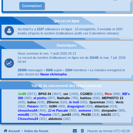
Qui est en ligne
Au total il y a
2107
utilisateurs en ligne : 10 enregistrés, 0 invisible et 2097
invités (d’après le nombre d’utilisateurs actifs ces 5 dernières minutes)
Statistiques
Nous sommes le ven. 7 août 2026 20:13
Le record du nombre d’utilisateurs en ligne est de
10149
, le mar. 7 juil. 2026
04:44
28380
messages •
3566
sujets •
2204
membres • Le membre enregistré le
plus récent est
Vasse christophe
.
Top 30 du classement des remerciements
Jct89
(5571),
BP43-34
(3847),
sst
(1493),
CGMEO
(1321),
Rico
(986),
BB's
300
(980),
el pinfru
(897),
Nathalie
(785),
batitou
(696),
MEPHISTO 13
(665),
balou
(639),
25herve
(620),
le troll
(565),
Spareman
(560),
Vecis
(552),
Patator
(507),
titi84
(469),
draguignol
(424),
ddantzer
(419),
chouchou64
(404),
JJ et Pascale
(393),
somone
(386),
donpadre
(385),
mimi86
(375),
Pepette
(367),
jsm83
(358),
Phil30
(319),
bibi33
(317),
Chouchou24
(301),
aldubois
(282)
Accueil
Index du forum
Heures au format
UTC+02:00