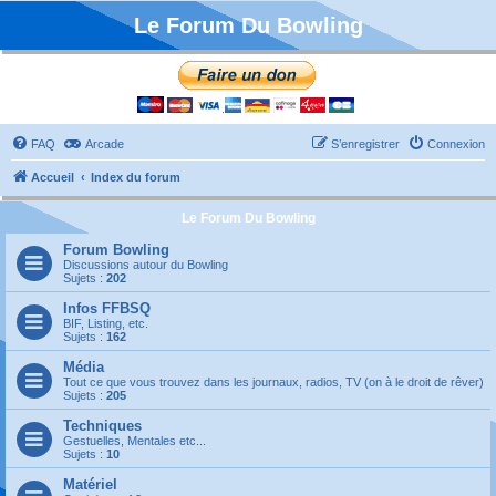
Le Forum Du Bowling
FAQ
Arcade
S’enregistrer
Connexion
Accueil
Index du forum
Le Forum Du Bowling
Forum Bowling
Discussions autour du Bowling
Sujets :
202
Infos FFBSQ
BIF, Listing, etc.
Sujets :
162
Média
Tout ce que vous trouvez dans les journaux, radios, TV (on à le droit de rêver)
Sujets :
205
Techniques
Gestuelles, Mentales etc...
Sujets :
10
Matériel