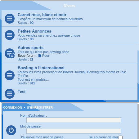
Divers
Carnet rose, blanc et noir
J'espère un maximum de bonnes nouvelles
Sujets :
90
Petites Annonces
Vous vendez ou cherchez quelque chose
Sujets :
88
Autres sports
Tout ce qui n'est pas bowling donc
Sous-forum :
Foot
Sujets :
11
Bowling à l'international
Toutes les infos provenant de Bowler Journal, Bowling this month et Talk
TenPin.
Tout est en anglais...
Sujets :
911
Test
CONNEXION
•
S’ENREGISTRER
Nom d’utilisateur :
Mot de passe :
J’ai oublié mon mot de passe
Se souvenir de moi