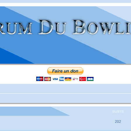
SUJETS
202