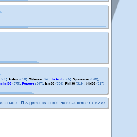
g
e
e
s
s
a
g
e
(665),
balou
(639),
25herve
(620),
le troll
(565),
Spareman
(560),
mimi86
(375),
Pepette
(367),
jsm83
(358),
Phil30
(319),
bibi33
(317),
s contacter
Supprimer les cookies
Heures au format
UTC+02:00