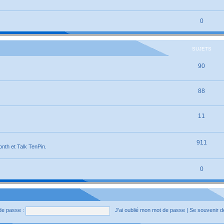
0
SUJETS
90
88
11
911
onth et Talk TenPin.
0
de passe :
J’ai oublié mon mot de passe
|
Se souvenir 