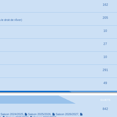
162
205
le droit de rêver)
10
27
10
291
49
SUJETS
842
Saison 2024/2025
,
Saison 2025/2026
,
Saison 2026/2027
,