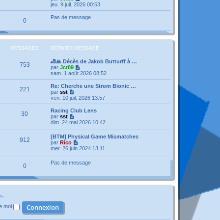
a
n
e
o
jeu. 9 juil. 2026 00:53
g
i
d
i
e
e
e
r
Pas de message
r
0
r
l
m
n
e
e
i
d
s
e
e
s
r
r
MESSAGES
DERNIER MESSAGE
a
m
n
g
e
i
e
🎳🙏 Décès de Jakob Butturff à …
s
e
753
V
par
Jct89
s
r
o
sam. 1 août 2026 08:52
a
m
i
g
e
r
e
Re: Cherche une Strom Bionic …
s
221
l
V
par
sst
s
e
o
ven. 10 juil. 2026 13:57
a
d
i
g
e
r
e
Racing Club Lens
30
r
l
V
par
sst
n
e
o
dim. 24 mai 2026 10:42
i
d
i
e
e
r
[BTM] Physical Game Mismatches
r
r
912
l
V
par
Rico
m
n
e
o
mer. 26 juin 2024 13:11
e
i
d
i
s
e
e
r
s
r
Pas de message
r
0
l
a
m
n
e
g
e
i
d
e
s
e
e
s
r
r
a
m
n
g
e
i
e
s
de moi
e
s
r
a
m