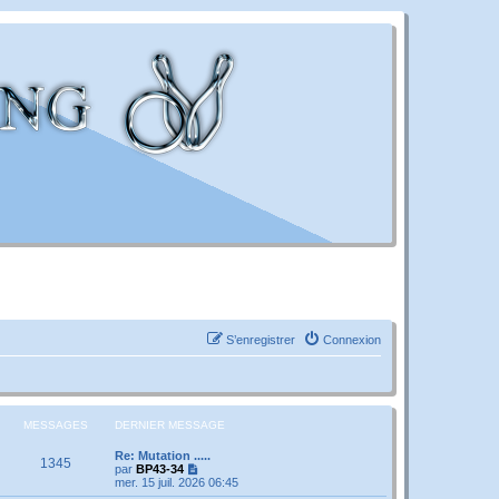
S’enregistrer
Connexion
MESSAGES
DERNIER MESSAGE
Re: Mutation .....
1345
V
par
BP43-34
o
mer. 15 juil. 2026 06:45
i