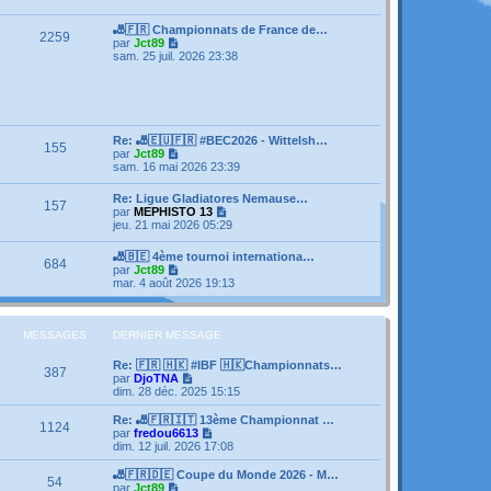
e
s
e
r
s
r
l
🎳🇫🇷 Championnats de France de…
a
m
2259
e
V
par
Jct89
g
e
d
o
sam. 25 juil. 2026 23:38
e
s
e
i
s
r
r
a
n
l
g
i
e
e
e
d
r
e
Re: 🎳🇪🇺🇫🇷 #BEC2026 - Wittelsh…
m
155
r
V
par
Jct89
e
n
o
sam. 16 mai 2026 23:39
s
i
i
s
e
r
a
Re: Ligue Gladiatores Nemause…
r
157
l
g
V
par
MEPHISTO 13
m
e
e
o
jeu. 21 mai 2026 05:29
e
d
i
s
e
r
s
🎳🇧🇪 4ème tournoi internationa…
r
684
l
a
V
par
Jct89
n
e
g
o
mar. 4 août 2026 19:13
i
d
e
i
e
e
r
r
r
l
m
n
e
MESSAGES
DERNIER MESSAGE
e
i
d
s
e
e
s
Re: 🇫🇷 🇭🇰 #IBF 🇭🇰Championnats…
r
387
r
a
V
par
DjoTNA
m
n
g
o
dim. 28 déc. 2025 15:15
e
i
e
i
s
e
r
Re: 🎳🇫🇷🇮🇹 13ème Championnat …
s
1124
r
l
V
par
fredou6613
a
m
e
o
dim. 12 juil. 2026 17:08
g
e
d
i
e
s
e
r
🎳🇫🇷🇩🇪 Coupe du Monde 2026 - M…
s
54
r
l
V
par
Jct89