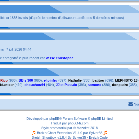
isible et 1865 invités (d’après le nombre d’utilisateurs actifs ces 5 dernières minutes)
 mar. 7 juil. 2026 04:44
enregistré le plus récent est
Vasse christophe
.
,
Rico
(986),
BB's 300
(980),
el pinfru
(897),
Nathalie
(785),
batitou
(696),
MEPHISTO 13
ddantzer
(419),
chouchou64
(404),
JJ et Pascale
(393),
somone
(386),
donpadre
(385),
Nou
Développé par
phpBB
® Forum Software © phpBB Limited
Traduit par
phpBB-fr.com
Style
promaterial
par ©
Mazeltof
2018
Breizh Chart Extension V1.4.0 par
Sylver35
Breizh Shoutbox v1.8.4
By Sylver35 - Breizh Code