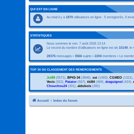
QUI EST EN LIGNE
Au total il y a
1870
utilisateurs en ligne : 5 enregistrés, 0 inv
STATISTIQUES
Nous sommes le ven. 7 août 2026 13:14
Le record du nombre d’utilisateurs en ligne est de
10149
, le
28376
messages •
3566
sujets •
2204
membres • Le membre 
TOP 30 DU CLASSEMENT DES REMERCIEMENTS
Jct89
(5571),
BP43-34
(3846),
sst
(1493),
CGMEO
(1321)
Vecis
(552),
Patator
(507),
titi84
(469),
draguignol
(424),
Chouchou24
(301),
aldubois
(282)
Accueil
Index du forum